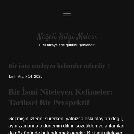
menüyü
Anasayfa
aç
Gizlilik Politikası
Neşeli Bilgi Molası
Yasal Uyarı
Hızlı hikayelerle gününü şenlendir!
Hakkımızda
Bir ismi niteleyen kelimeler nelerdir ?
Tarih: Aralık 14, 2025
Bir İsmi Niteleyen Kelimeler:
Tarihsel Bir Perspektif
Geçmişin izlerini sürerken, yalnızca eski olayları değil,
aynı zamanda o dönemin dilini, sözcükleri ve anlamları
da göz önünde bulundurmak gerekir. Bir ismi niteleyen