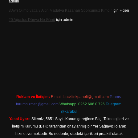
admin
3 Ayrı Olimpiyatta 3 Altın Madalya Kazanan Sporcumuz Kimdir
için
Figen
20 Ağustos Dünya Ne Günü
için
admin
lbet
Reklam ve İletişim:
E-mail:
backlinkpaneli@gmail.com
Teams:
forumhizmeti@gmail.com
Whatsapp: 0262 606 0 726
Telegram:
@karabul
Yasal Uyarı:
Sitemiz, 5651 Sayılı Kanun gereğince Bilgi Teknolojileri ve
İletişim Kurumu (BTK) tarafından onaylanmış bir Yer Sağlayıcı olarak
hizmet vermektedir. Bu nedenle, sitedeki içerikleri proaktif olarak