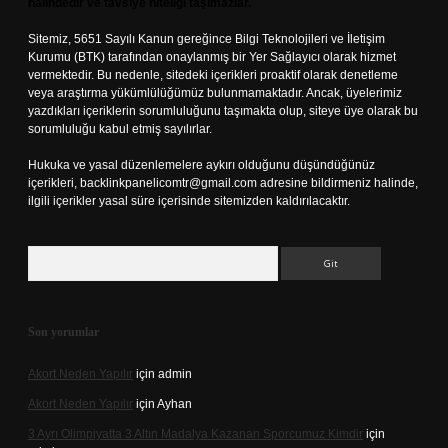
halindedir ve tavsiye niteliği taşımazlar.
Sitemiz, 5651 Sayılı Kanun gereğince Bilgi Teknolojileri ve İletişim
Kurumu (BTK) tarafından onaylanmış bir Yer Sağlayıcı olarak hizmet
vermektedir. Bu nedenle, sitedeki içerikleri proaktif olarak denetleme
veya araştırma yükümlülüğümüz bulunmamaktadır. Ancak, üyelerimiz
yazdıkları içeriklerin sorumluluğunu taşımakta olup, siteye üye olarak bu
sorumluluğu kabul etmiş sayılırlar.
Hukuka ve yasal düzenlemelere aykırı olduğunu düşündüğünüz
içerikleri,
backlinkpanelicomtr@gmail.com
adresine bildirmeniz halinde,
ilgili içerikler yasal süre içerisinde sitemizden kaldırılacaktır.
Arama
Son yorumlar
Akort Neden Yapılır
için
admin
Akort Neden Yapılır
için
Ayhan
3 Ayrı Olimpiyatta 3 Altın Madalya Kazanan Sporcumuz Kimdir
için