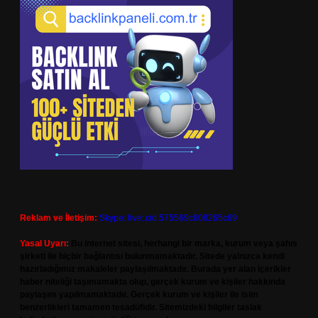
Reklam ve İletişim:
Skype: live:.cid.575569c608265c69
Yasal Uyarı:
Bu internet sitesi, herhangi bir marka, kurum veya şahıs
şirketi ile hiçbir bağlantısı bulunmamaktadır. Sitede yalnızca kendi
hazırladığımız makaleler paylaşılmaktadır. Burada yer alan içerikler
haber niteliği taşımamakta olup, gerçek kurum ve kişiler hakkında
paylaşım yapılmamaktadır. Gerçek kurum ve kişiler ile isim
benzerlikleri tamamen tesadüfidir. Sitemizdeki bilgiler taslak