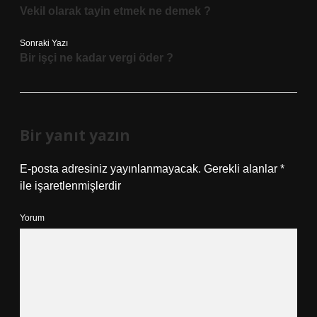
Vekil olarak tayin etmek ne demek ?
Sonraki Yazı
Bir işçi ne kadar vergi öder ?
Bir yanıt yazın
E-posta adresiniz yayınlanmayacak.
Gerekli alanlar
*
ile işaretlenmişlerdir
Yorum