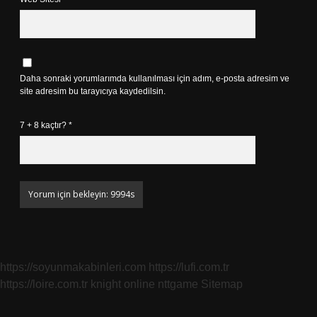
Daha sonraki yorumlarımda kullanılması için adım, e-posta adresim ve
site adresim bu tarayıcıya kaydedilsin.
7 + 8 kaçtır?
*
https://soyunmakabinleri.com
https://lufi.com.tr
https://loire.com.tr
knight online
nttgame
Sitemap