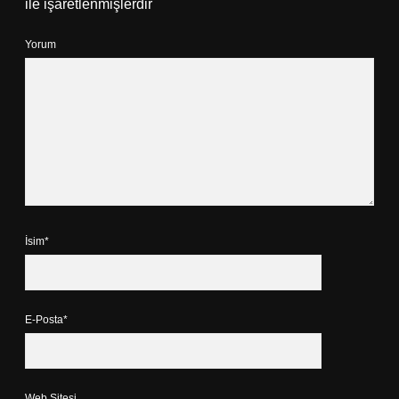
ile işaretlenmişlerdir
Yorum
İsim*
E-Posta*
Web Sitesi