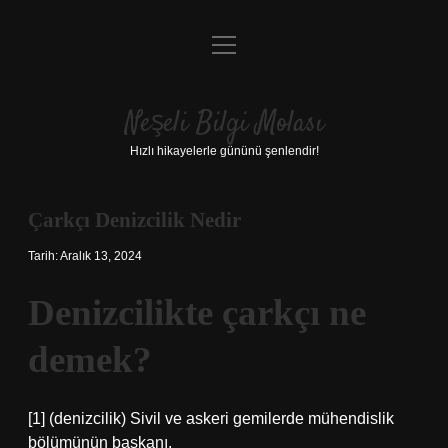
menüyü
Anasayfa
aç
Gizlilik Politikası
Neşeli Bilgi Molası
Yasal Uyarı
Hızlı hikayelerle gününü şenlendir!
Hakkımızda
Çarkçı Denizcilik Nedir
Tarih: Aralık 13, 2024
Denizcilikte çarkçı ne
demek?
[1] (denizcilik) Sivil ve askeri gemilerde mühendislik
bölümünün başkanı.