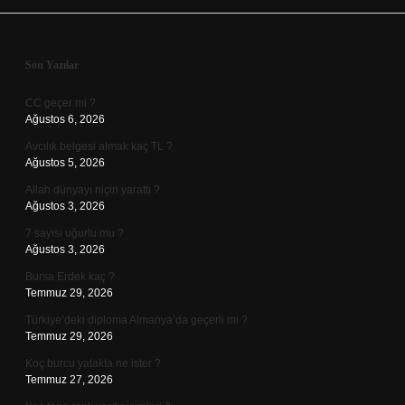
Sidebar
Son Yazılar
CC geçer mi ?
Ağustos 6, 2026
Avcılık belgesi almak kaç TL ?
Ağustos 5, 2026
Allah dünyayı niçin yarattı ?
Ağustos 3, 2026
7 sayısı uğurlu mu ?
Ağustos 3, 2026
Bursa Erdek kaç ?
Temmuz 29, 2026
Türkiye’deki diploma Almanya’da geçerli mi ?
Temmuz 29, 2026
Koç burcu yatakta ne ister ?
Temmuz 27, 2026