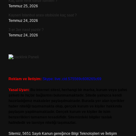
Kaç tane renk vardır isimleri ?
Temmuz 25, 2026
Kayseri İstanbul arası otobüsle kaç saat ?
Temmuz 24, 2026
3 er 3er nasıl yazılır ?
Temmuz 24, 2026
Reklam ve İletişim:
Skype: live:.cid.575569c608265c69
Yasal Uyarı:
Bu internet sitesi, herhangi bir marka, kurum veya şahıs
şirketi ile hiçbir bağlantısı bulunmamaktadır. Sitede yalnızca kendi
hazırladığımız makaleler paylaşılmaktadır. Burada yer alan içerikler
haber niteliği taşımamakta olup, gerçek kurum ve kişiler hakkında
paylaşım yapılmamaktadır. Gerçek kurum ve kişiler ile isim
benzerlikleri tamamen tesadüfidir. Sitemizdeki bilgiler taslak
halindedir ve tavsiye niteliği taşımazlar.
Sitemiz, 5651 Sayılı Kanun gereğince Bilgi Teknolojileri ve İletişim