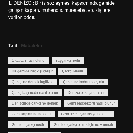
1. DENİZCİ: Bir iş sözleşmesi kapsamında gemide
çalışan kaptan, mühendis, mürettebat vb. kişilere
verilen addır.
Tarih:
Makaleler
1 kaptan nasıl olunur
Başçarkçı nedir
Bir gemide kaç kişi çalışır
Çarkçı kimdir
Çarkçı ne demek ingilizce
Çarkçı ne kadar maaş alır
Çarkçıbaşı nedir nasıl olunur
Denizciler kaç para alır
Denizcilikte çarkçı ne demek
Gemi enspektörü nasıl olunur
Gemi kaptanına ne denir
Gemide çalışan kişiye ne denir
Gemide çarkçı nedir
Gemide çarkçı olmak için ne yapmalı