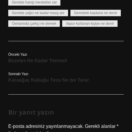
Gemide hangi meslekler var
Gemide yağcı ne kadar maaş alır
Gemideki kaptana ne denir
Osmanlıda çarkçı ne demek
Vapur kullanan kişiye ne denir
Önceki Yazı
Bezelye Ne Kadar Yenmeli
Sonraki Yazı
Karaağaç Kabuğu Tozu Ne Işe Yarar
Bir yanıt yazın
E-posta adresiniz yayınlanmayacak.
Gerekli alanlar
*