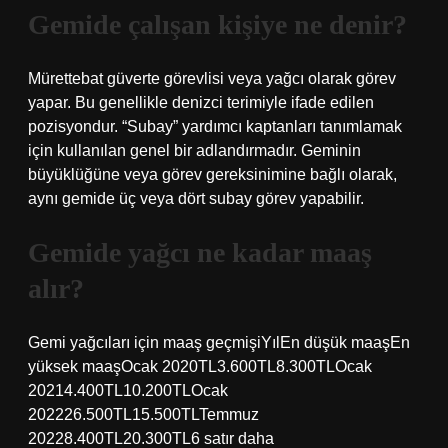
Gemide çalışan kişiye ne denir?
Mürettebat güverte görevlisi veya yağcı olarak görev
yapar. Bu genellikle denizci terimiyle ifade edilen
pozisyondur. “Subay” yardımcı kaptanları tanımlamak
için kullanılan genel bir adlandırmadır. Geminin
büyüklüğüne veya görev gereksinimine bağlı olarak,
aynı gemide üç veya dört subay görev yapabilir.
Gemide yağcı ne kadar maaş
alır?
Gemi yağcıları için maaş geçmişiYılEn düşük maaşEn
yüksek maaşOcak 2020TL3.600TL8.300TLOcak
20214.400TL10.200TLOcak
202226.500TL15.500TLTemmuz
20228.400TL20.300TL6 satır daha