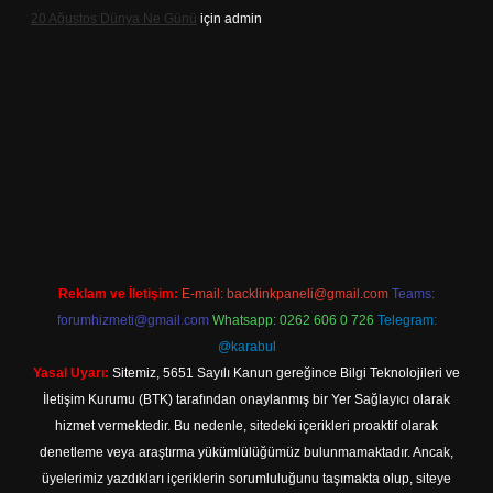
20 Ağustos Dünya Ne Günü
için
admin
et
Reklam ve İletişim:
E-mail:
backlinkpaneli@gmail.com
Teams:
forumhizmeti@gmail.com
Whatsapp: 0262 606 0 726
Telegram:
@karabul
Yasal Uyarı:
Sitemiz, 5651 Sayılı Kanun gereğince Bilgi Teknolojileri ve
İletişim Kurumu (BTK) tarafından onaylanmış bir Yer Sağlayıcı olarak
hizmet vermektedir. Bu nedenle, sitedeki içerikleri proaktif olarak
denetleme veya araştırma yükümlülüğümüz bulunmamaktadır. Ancak,
üyelerimiz yazdıkları içeriklerin sorumluluğunu taşımakta olup, siteye