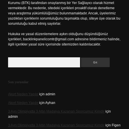
Kurumu (BTK) tarafından onaylanmış bir Yer Sağlayıcı olarak hizmet
vermektedir. Bu nedenle, sitedeki içerikleri proaktif olarak denetleme
veya araştırma yükümlülüğümüz bulunmamaktadır. Ancak, üyelerimiz
yazdıkları içeriklerin sorumluluğunu taşımakta olup, siteye üye olarak bu
sorumluluğu kabul etmiş sayılırlar.
Hukuka ve yasal düzenlemelere aykırı olduğunu düşündüğünüz
içerikleri,
backlinkpanelicomtr@gmail.com
adresine bildirmeniz halinde,
ilgili içerikler yasal süre içerisinde sitemizden kaldırılacaktır.
Arama
Son yorumlar
Akort Neden Yapılır
için
admin
Akort Neden Yapılır
için
Ayhan
3 Ayrı Olimpiyatta 3 Altın Madalya Kazanan Sporcumuz Kimdir
için
admin
3 Ayrı Olimpiyatta 3 Altın Madalya Kazanan Sporcumuz Kimdir
için
Figen