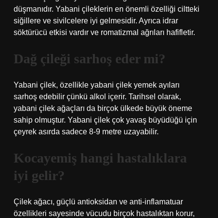
düşmanıdır. Yabani çileklerin en önemli özelliği ciltteki
siğillere ve sivilcelere iyi gelmesidir. Ayrıca idrar
söktürücü etkisi vardır ve romatizmal ağrıları hafifletir.
Dağ çileği sarhoş eder mi?
Yabani çilek, özellikle yabani çilek yemek ayıları
sarhoş edebilir çünkü alkol içerir. Tarihsel olarak,
yabani çilek ağaçları da birçok ülkede büyük öneme
sahip olmuştur. Yabani çilek çok yavaş büyüdüğü için
çeyrek asırda sadece 8-9 metre uzayabilir.
Kocayemiş hangi hastalıklara
iyi gelir?
Çilek ağacı, güçlü antioksidan ve anti-inflamatuar
özellikleri sayesinde vücudu birçok hastalıktan korur,