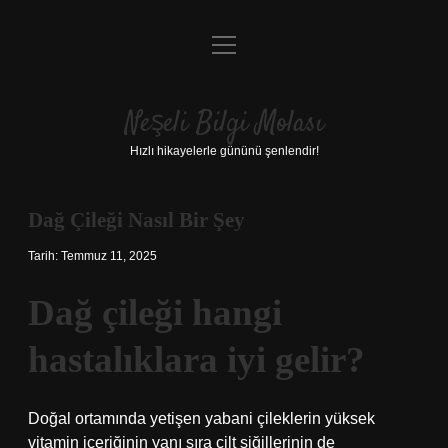
menüyü
Anasayfa
aç
Gizlilik Politikası
Neşeli Bilgi Molası
Yasal Uyarı
Hızlı hikayelerle gününü şenlendir!
Hakkımızda
Dağ Çileği Nasıl Bir Şey
Tarih: Temmuz 11, 2025
Dağ çileği hangi
hastalıklara iyi gelir?
Doğal ortamında yetişen yabani çileklerin yüksek
vitamin içeriğinin yanı sıra cilt siğillerinin de