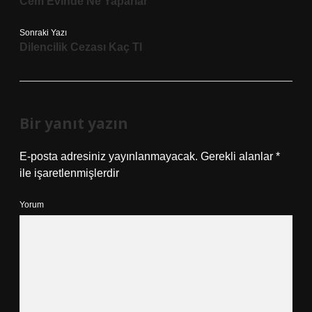
Cem Evinde Ne Yaparlar
Sonraki Yazı
Dilencilik Cezası Kaç Tl
Bir yanıt yazın
E-posta adresiniz yayınlanmayacak.
Gerekli alanlar
*
ile işaretlenmişlerdir
Yorum