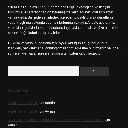
Sitemiz, 5651 Sayılı Kanun gereğince Bilgi Teknolojileri ve İletişim
Kurumu (BTK) tarafından onaylanmış bir Yer Sağlayıcı olarak hizmet
vermektedir. Bu nedenle, sitedeki içerikleri proaktif olarak denetleme
veya araştırma yükümlülüğümüz bulunmamaktadır. Ancak, üyelerimiz
yazdıkları içeriklerin sorumluluğunu taşımakta olup, siteye üye olarak bu
sorumluluğu kabul etmiş sayılırlar.
Hukuka ve yasal düzenlemelere aykırı olduğunu düşündüğünüz
içerikleri,
backlinkpanelicomtr@gmail.com
adresine bildirmeniz halinde,
ilgili içerikler yasal süre içerisinde sitemizden kaldırılacaktır.
Arama
Son yorumlar
Akort Neden Yapılır
için
admin
Akort Neden Yapılır
için
Ayhan
3 Ayrı Olimpiyatta 3 Altın Madalya Kazanan Sporcumuz Kimdir
için
admin