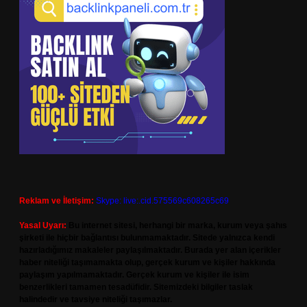
Reklam ve İletişim:
Skype: live:.cid.575569c608265c69
Yasal Uyarı:
Bu internet sitesi, herhangi bir marka, kurum veya şahıs
şirketi ile hiçbir bağlantısı bulunmamaktadır. Sitede yalnızca kendi
hazırladığımız makaleler paylaşılmaktadır. Burada yer alan içerikler
haber niteliği taşımamakta olup, gerçek kurum ve kişiler hakkında
paylaşım yapılmamaktadır. Gerçek kurum ve kişiler ile isim
benzerlikleri tamamen tesadüfidir. Sitemizdeki bilgiler taslak
halindedir ve tavsiye niteliği taşımazlar.