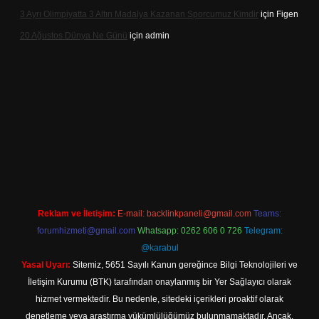
3 Ayrı Olimpiyatta 3 Altın Madalya Kazanan Sporcumuz Kimdir
için
Figen
20 Ağustos Dünya Ne Günü
için
admin
lbet
Reklam ve İletişim:
E-mail:
backlinkpaneli@gmail.com
Teams:
forumhizmeti@gmail.com
Whatsapp: 0262 606 0 726
Telegram:
@karabul
Yasal Uyarı:
Sitemiz, 5651 Sayılı Kanun gereğince Bilgi Teknolojileri ve
İletişim Kurumu (BTK) tarafından onaylanmış bir Yer Sağlayıcı olarak
hizmet vermektedir. Bu nedenle, sitedeki içerikleri proaktif olarak
denetleme veya araştırma yükümlülüğümüz bulunmamaktadır. Ancak,