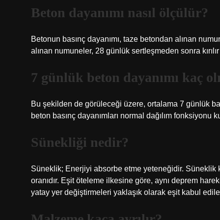
Beton dayanımı nasıl ölçülür?
Betonun basınç dayanımı, taze betondan alınan numunele
alınan numuneler, 28 günlük sertleşmeden sonra kırılır
7 günlük beton dayanımı kaç ol
Bu şekilden de görüleceği üzere, ortalama 7 günlük b
beton basınç dayanımları normal dağılım fonksiyonu kull
Sünekliği nedir?
Süneklik; Enerjiyi absorbe etme yeteneğidir. Sünekl
oranıdır. Eşit öteleme ilkesine göre, aynı deprem harek
yatay yer değiştirmeleri yaklaşık olarak eşit kabul edileb
Malzeme kaça ayrılır?