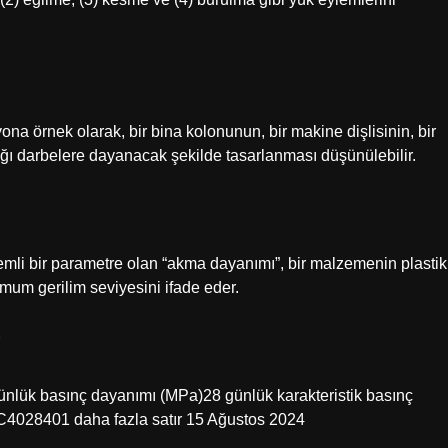
a örnek olarak, bir bina kolonunun, bir makine dişlisinin, bir
ğı darbelere dayanacak şekilde tasarlanması düşünülebilir.
emli bir parametre olan “akma dayanımı”, bir malzemenin plastik
m gerilim seviyesini ifade eder.
?
 günlük basınç dayanımı (MPa)28 günlük karakteristik basınç
028401 daha fazla satır 15 Ağustos 2024