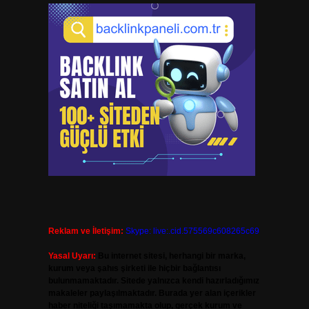
Reklam ve İletişim:
Skype: live:.cid.575569c608265c69
Yasal Uyarı:
Bu internet sitesi, herhangi bir marka,
kurum veya şahıs şirketi ile hiçbir bağlantısı
bulunmamaktadır. Sitede yalnızca kendi hazırladığımız
makaleler paylaşılmaktadır. Burada yer alan içerikler
haber niteliği taşımamakta olup, gerçek kurum ve