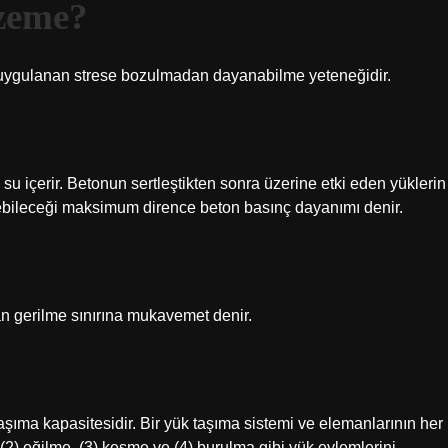
zeme?
e uygulanan strese bozulmadan dayanabilme yeteneğidir.
su içerir. Betonun sertleştikten sonra üzerine etki eden yüklerin
ebileceği maksimum dirence beton basınç dayanımı denir.
n gerilme sınırına mukavemet denir.
taşıma kapasitesidir. Bir yük taşıma sistemi ve elemanlarının her
(2) eğilme, (3) kesme ve (4) burulma gibi yük eylemlerini