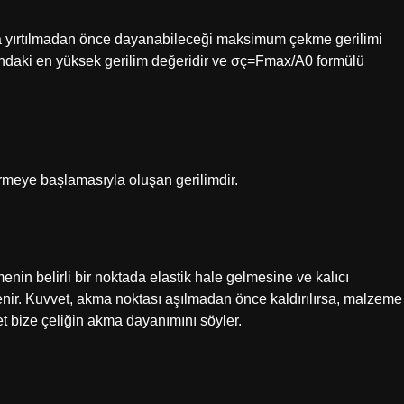
a yırtılmadan önce dayanabileceği maksimum çekme gerilimi
mındaki en yüksek gerilim değeridir ve σç=Fmax/A0 formülü
?
rmeye başlamasıyla oluşan gerilimdir.
n belirli bir noktada elastik hale gelmesine ve kalıcı
ir. Kuvvet, akma noktası aşılmadan önce kaldırılırsa, malzeme
 bize çeliğin akma dayanımını söyler.