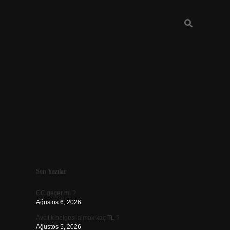
Sidebar
Son Yazılar
ilbet
CC geçer mi ?
Ağustos 6, 2026
Avcılık belgesi almak kaç TL ?
Ağustos 5, 2026