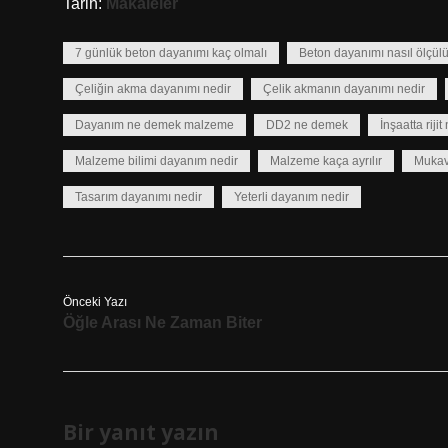
Tarih:
Makaleler
7 günlük beton dayanımı kaç olmalı
Beton dayanımı nasıl ölçülü
Çeliğin akma dayanımı nedir
Çelik akmanın dayanımı nedir
Dayanım ne demek malzeme
DD2 ne demek
İnşaatta riji
Malzeme bilimi dayanım nedir
Malzeme kaça ayrılır
Mukav
Tasarım dayanımı nedir
Yeterli dayanım nedir
Önceki Yazı
Öğle Arası Ne Zaman Biter
Bir yanıt yazın