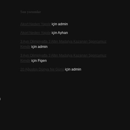
Son yorumlar
Akort Neden Yapılır
için
admin
Akort Neden Yapılır
için
Ayhan
3 Ayrı Olimpiyatta 3 Altın Madalya Kazanan Sporcumuz
Kimdir
için
admin
3 Ayrı Olimpiyatta 3 Altın Madalya Kazanan Sporcumuz
Kimdir
için
Figen
20 Ağustos Dünya Ne Günü
için
admin
n