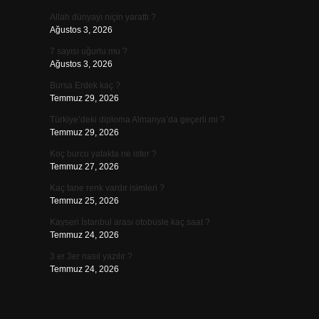
Allah dünyayı niçin yarattı ?
Ağustos 3, 2026
7 sayısı uğurlu mu ?
Ağustos 3, 2026
Bursa Erdek kaç ?
Temmuz 29, 2026
Türkiye’deki diploma Almanya’da geçerli mi ?
Temmuz 29, 2026
Koç burcu yatakta ne ister ?
Temmuz 27, 2026
Kaç tane renk vardır isimleri ?
Temmuz 25, 2026
Kayseri İstanbul arası otobüsle kaç saat ?
Temmuz 24, 2026
3 er 3er nasıl yazılır ?
Temmuz 24, 2026