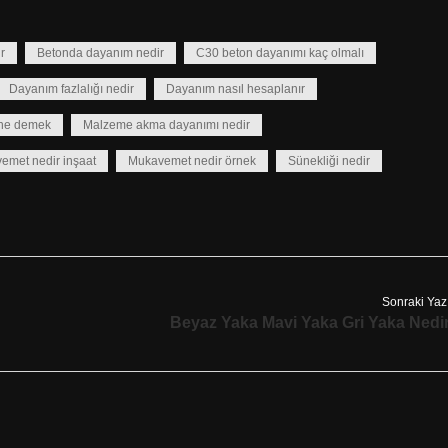
r
Betonda dayanım nedir
C30 beton dayanımı kaç olmalı
Dayanım fazlalığı nedir
Dayanım nasıl hesaplanır
t ne demek
Malzeme akma dayanımı nedir
emet nedir inşaat
Mukavemet nedir örnek
Sünekliği nedir
Sonraki Yaz
Beyaz Yaka Mavi Yaka Gri Yaka Nedi