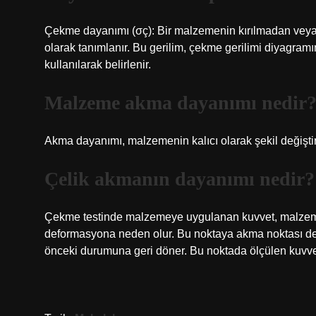
Çekme dayanımı (σç): Bir malzemenin kırılmadan vey
olarak tanımlanır. Bu gerilim, çekme gerilimi diyagra
kullanılarak belirlenir.
Malzeme akma dayanımı nedir
Akma dayanımı, malzemenin kalıcı olarak şekil değişti
Çelik akmanın dayanımı nedir?
Çekme testinde malzemeye uygulanan kuvvet, malzemeni
deformasyona neden olur. Bu noktaya akma noktası den
önceki durumuna geri döner. Bu noktada ölçülen kuvvet