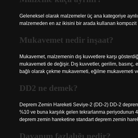
Geleneksel olarak malzemeler üç ana kategoriye ayrılır:
malzemeden en az ikisini bir arada kullanan kompozit 
Mukavemet nedir inşaat?
Mukavemet, malzemenin dış kuvvetlere karşı gösterdiği 
mukavemeti de değişir. Dış kuvvetler, gerilim, basınç, 
bağlı olarak çekme mukavemeti, eğilme mukavemeti ve 
DD2 ne demek?
Deprem Zemin Hareketi Seviye-2 (DD-2) DD-2 deprem ze
%10 ve buna karşılık gelen tekrarlanma periyodunun 47
deprem zemin hareketine standart deprem zemin hareke
Dayanım fazlalığı nedir?