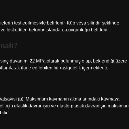
rin test edilmesiyle belirlenir. Küp veya silindir şeklinde
 ve test edilen betonun standarda uygunluğu belirlenir.
malı?
asınç dayanımı 22 MPa olarak bulunmuş olup, beklendiği üzere
anılarak ifade edilebilen bir rastgelelik içermektedir.
ik katsayısı (μ): Maksimum kaymanın akma anındaki kaymaya
eti için elastik davranışın ve elasto-plastik davranışın maksimu
ilir.