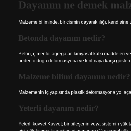
Dayanım ne demek mal
Malzeme biliminde, bir cismin dayanıklılığı, kendisin
Betonda dayanım nedir?
Beton, çimento, agregalar, kimyasal katkı maddeleri ve 
neden olduğu deformasyona ve kırılmaya karşı göster
Malzeme bilimi dayanım nedir?
Malzemenin iç yapısında plastik deformasyona yol aça
Yeterli dayanım nedir?
Yeterli kuvvet Kuvvet; bir bileşenin veya sistemin yük 
biri, yük taşıma kapasitesini aşmadan (1) eksenel yük, 