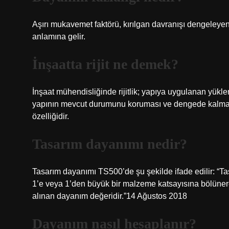
Aşırı mukavemet faktörü, kırılgan davranışı dengeleye
anlamına gelir.
İnşaatta rijit ne demek?
İnşaat mühendisliğinde rijitlik; yapıya uygulanan yük
yapının mevcut durumunu koruması ve dengede kalması i
özelliğidir.
Tasarım dayanımı nedir?
Tasarım dayanımı TS500’de şu şekilde ifade edilir: “T
1’e veya 1’den büyük bir malzeme katsayısına bölünere
alınan dayanım değeridir.”14 Ağustos 2018
Dayanım nasıl hesaplanır?