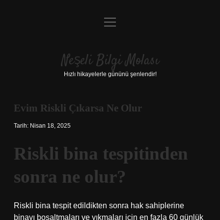
menüyü
Anasayfa
aç
Gizlilik Politikası
Neşeli Bilgi Molası
Yasal Uyarı
Hızlı hikayelerle gününü şenlendir!
Hakkımızda
Evim Riskli Çıkarsa Ne Olur
Tarih: Nisan 18, 2025
Riskli bina tespitinden
sonra ne olur?
Riskli bina tespit edildikten sonra hak sahiplerine
binayı boşaltmaları ve yıkmaları için en fazla 60 günlük