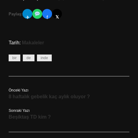
Paylaş:
𝕏
✈
f
Tarih:
Makaleler
bir
de
inde
Önceki Yazı
8 haftalık gebelik kaç aylık oluyor ?
Sonraki Yazı
Beşiktaş TD kim ?