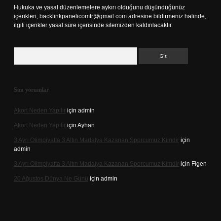
Hukuka ve yasal düzenlemelere aykırı olduğunu düşündüğünüz
içerikleri,
backlinkpanelicomtr@gmail.com
adresine bildirmeniz halinde,
ilgili içerikler yasal süre içerisinde sitemizden kaldırılacaktır.
Arama
Son yorumlar
Akort Neden Yapılır
için
admin
Akort Neden Yapılır
için
Ayhan
3 Ayrı Olimpiyatta 3 Altın Madalya Kazanan Sporcumuz Kimdir
için
admin
3 Ayrı Olimpiyatta 3 Altın Madalya Kazanan Sporcumuz Kimdir
için
Figen
20 Ağustos Dünya Ne Günü
için
admin