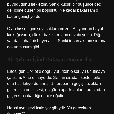
büyüdüğünü fark ettim. Sanki küçük bir düşünce değil
de, içime düşen bir boşluktu. Ne kadar bakarsam o
kadar genişliyordu.
O an hissettiğim şeyi saklamam zor. Bir yandan hayal
kırıklığı vardı, çünkü bazı soruların cevabı yoktu. Diğer
yandan tuhaf bir heyecan… Sanki insan aklının sınırına
dokunmuşum gibi.
Bir Şehrin İçinde Sıkışan Düşünceler
Ertesi gün Erkilet’e doğru yürürken o soruyu unutmaya
çalıştım. Ama olmuyordu. Şehrin sıradan sesleri bile
onu hatırlatıyordu bana. Bir arabanın geçişi, uzaktan
gelen bir çocuk sesi, rüzgârın apartmanların arasından
geçerken çıkardığı o ince uğultu…
Hepsi aynı şeyi fısıldıyor gibiydi: “Ya gerçekten