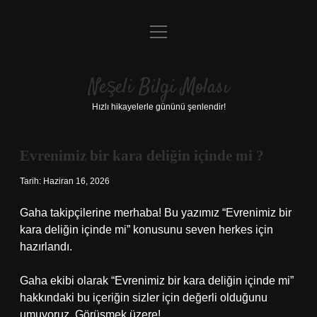
menüyü
Anasayfa
aç
Gizlilik Politikası
Neşeli Bilgi Molası
Yasal Uyarı
Hızlı hikayelerle gününü şenlendir!
Hakkımızda
Evrenimiz bir kara deliğin içinde mi ?
Tarih: Haziran 16, 2026
Gaha takipçilerine merhaba! Bu yazımız “Evrenimiz bir
kara deliğin içinde mi” konusunu seven herkes için
hazırlandı.
Gaha ekibi olarak “Evrenimiz bir kara deliğin içinde mi”
hakkındaki bu içeriğin sizler için değerli olduğunu
umuyoruz. Görüşmek üzere!