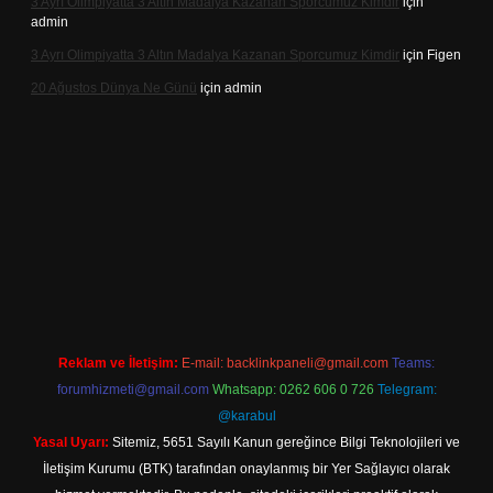
3 Ayrı Olimpiyatta 3 Altın Madalya Kazanan Sporcumuz Kimdir
için
admin
3 Ayrı Olimpiyatta 3 Altın Madalya Kazanan Sporcumuz Kimdir
için
Figen
20 Ağustos Dünya Ne Günü
için
admin
t
Reklam ve İletişim:
E-mail:
backlinkpaneli@gmail.com
Teams:
forumhizmeti@gmail.com
Whatsapp: 0262 606 0 726
Telegram:
@karabul
Yasal Uyarı:
Sitemiz, 5651 Sayılı Kanun gereğince Bilgi Teknolojileri ve
İletişim Kurumu (BTK) tarafından onaylanmış bir Yer Sağlayıcı olarak