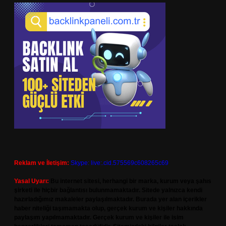
Reklam ve İletişim:
Skype: live:.cid.575569c608265c69
Yasal Uyarı:
Bu internet sitesi, herhangi bir marka, kurum veya şahıs
şirketi ile hiçbir bağlantısı bulunmamaktadır. Sitede yalnızca kendi
hazırladığımız makaleler paylaşılmaktadır. Burada yer alan içerikler
haber niteliği taşımamakta olup, gerçek kurum ve kişiler hakkında
paylaşım yapılmamaktadır. Gerçek kurum ve kişiler ile isim