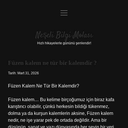
menüyü
Anasayfa
aç
Gizlilik Politikası
Neşeli Bilgi Molası
Yasal Uyarı
Hızlı hikayelerle gününü şenlendir!
Hakkımızda
Füzen kalem ne tür bir kalemdir ?
Tarih: Mart 31, 2026
Füzen Kalem Ne Tür Bir Kalemdir?
Füzen kalem… Bu kelime birçoğumuz için biraz kafa
karıştırıcı olabilir, çünkü herkesin bildiği tükenmez,
dolma ya da kurşun kalemlerin aksine, Füzen kalem
nedir, ne işe yarar pek de ortada değildir. Ama bir
düşünün, sanat ve yazı dünyasında her şeyin bir yeri