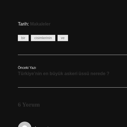
Tarih:
Makaleler
bir
cisimlerinin
ve
Önceki Yazı
Türkiye’nin en büyük askeri üssü nerede ?
6 Yorum