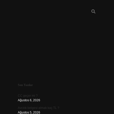
Sidebar
Son Yazılar
ilbet
CC geçer mi ?
Ağustos 6, 2026
Avcılık belgesi almak kaç TL ?
Ağustos 5, 2026