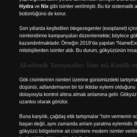
Hydra
ve
Nix
gibi isimler verilmiştir. Bu tür sistemati
bütünlüğünü
de korur.
Son yıllarda keşfedilen ötegezegenler (exoplanet) içins
isimlendirme kampanyaları düzenlemekte; böylece gök 
kazandırılmaktadır. Örneğin 2019’da yapılan “NameEx
mitolojilerden isimler aldı. Bu durum, gökyüzünün insanl
Akademik Tartışmalar: İsim mi, Kimlik m
Gök cisimlerinin isimleri üzerine günümüzdeki tartışmal
düşünür, adlandırmanın bir tür iktidar eylemi olduğun
dolayısıyla kontrol altına almak anlamına gelir. Göky
uzantısı olarak görülür.
Buna karşılık, çağdaş etik tartışmalar “isim vermenin so
başarı değil, aynı zamanda anlam yaratma eylemidir. Bu
gökyüzü bölgelerine ait cisimlere modern isimler veril