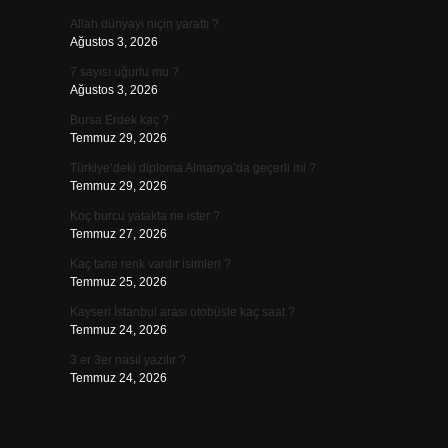
Allah dünyayı niçin yarattı ?
Ağustos 3, 2026
7 sayısı uğurlu mu ?
Ağustos 3, 2026
Bursa Erdek kaç ?
Temmuz 29, 2026
Türkiye’deki diploma Almanya’da geçerli mi ?
Temmuz 29, 2026
Koç burcu yatakta ne ister ?
Temmuz 27, 2026
Kaç tane renk vardır isimleri ?
Temmuz 25, 2026
Kayseri İstanbul arası otobüsle kaç saat ?
Temmuz 24, 2026
3 er 3er nasıl yazılır ?
Temmuz 24, 2026