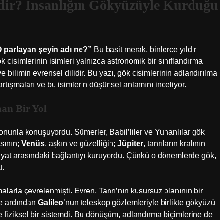
rdir? İnsanlığın Gökyüzüyle Kurduğu
 parlayan şeyin adı ne?”
Bu basit merak, binlerce yıldır
k cisimlerinin isimleri yalnızca astronomik bir sınıflandırma
ve bilimin evrensel dilidir. Bu yazı, gök cisimlerinin adlandırılma
rtışmaları
ve bu isimlerin düşünsel anlamını inceliyor.
nan Bir Yol
onunla konuşuyordu. Sümerler, Babil’liler ve Yunanlılar gök
ısının;
Venüs
, aşkın ve güzelliğin;
Jüpiter
, tanrıların kralının
ayat arasındaki bağlantıyı kuruyordu. Çünkü o dönemlerde gök,
u.
alarla çevrelenmişti. Evren, Tanrı’nın kusursuz planının bir
e ardından
Galileo
’nun teleskop gözlemleriyle birlikte gökyüzü
e fiziksel bir sistemdi. Bu dönüşüm, adlandırma biçimlerine de