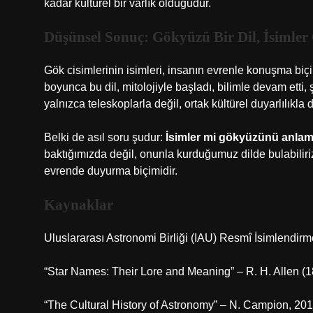
kadar
kültürel bir varlık
olduğudur.
Düşünsel Sonuç: Gökyüzü Bir Dil, İsimler
Gök cisimlerinin isimleri, insanın evrenle konuşma biçim
boyunca bu dil, mitolojiyle başladı, bilimle devam etti, ş
yalnızca teleskoplarla değil, ortak kültürel duyarlılıkla 
Belki de asıl soru şudur:
İsimler mi gökyüzünü anlaml
baktığımızda değil, onunla kurduğumuz dilde bulabiliriz.
evrende duyurma biçimidir.
Kaynaklar
Uluslararası Astronomi Birliği (IAU) Resmî İsimlendirm
“Star Names: Their Lore and Meaning” – R. H. Allen (1
“The Cultural History of Astronomy” – N. Campion, 201