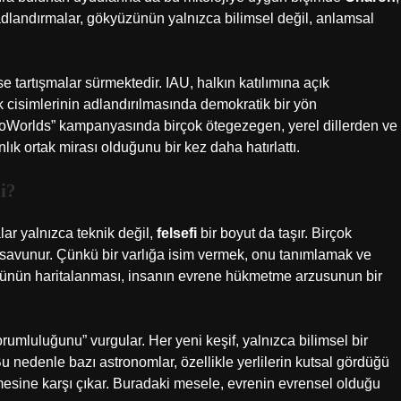
k adlandırmalar, gökyüzünün yalnızca bilimsel değil,
anlamsal
e tartışmalar sürmektedir. IAU, halkın katılımına açık
cisimlerinin adlandırılmasında demokratik bir yön
oWorlds” kampanyasında birçok ötegezegen, yerel dillerden ve
ık ortak mirası olduğunu bir kez daha hatırlattı.
i?
ar yalnızca teknik değil,
felsefi
bir boyut da taşır. Birçok
u savunur. Çünkü bir varlığa isim vermek, onu tanımlamak ve
üzünün haritalanması, insanın evrene hükmetme arzusunun bir
rumluluğunu” vurgular. Her yeni keşif, yalnızca bilimsel bir
 nedenle bazı astronomlar, özellikle yerlilerin kutsal gördüğü
mesine karşı çıkar. Buradaki mesele, evrenin evrensel olduğu