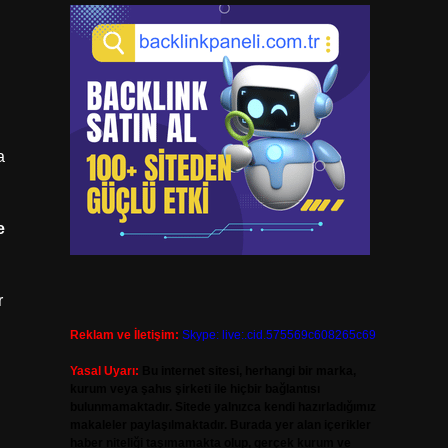
a
e
g
r
Reklam ve İletişim:
Skype: live:.cid.575569c608265c69
Yasal Uyarı:
Bu internet sitesi, herhangi bir marka,
kurum veya şahıs şirketi ile hiçbir bağlantısı
bulunmamaktadır. Sitede yalnızca kendi hazırladığımız
makaleler paylaşılmaktadır. Burada yer alan içerikler
haber niteliği taşımamakta olup, gerçek kurum ve