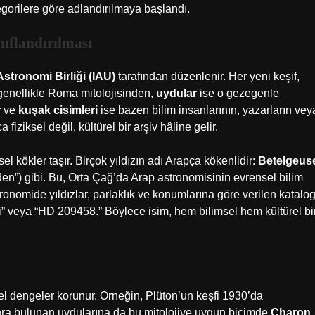
tegorilere göre adlandırılmaya başlandı.
ıflandırılması
Astronomi Birliği (IAU)
tarafından düzenlenir. Her yeni keşif,
enellikle Roma mitolojisinden,
uydular
ise o gezegenle
r
ve
kuşak cisimleri
ise bazen bilim insanlarının, yazarların vey
 fiziksel değil, kültürel bir arşiv hâline gelir.
el kökler taşır. Birçok yıldızın adı Arapça kökenlidir:
Betelgeus
den”) gibi. Bu, Orta Çağ’da Arap astronomisinin evrensel bilim
ronomide yıldızlar, parlaklık ve konumlarına göre verilen katalo
” veya “HD 209458.” Böylece isim, hem bilimsel hem kültürel bi
el dengeler korunur. Örneğin, Plüton’un keşfi 1930’da
sonra bulunan uydularına da bu mitolojiye uygun biçimde
Charon
,