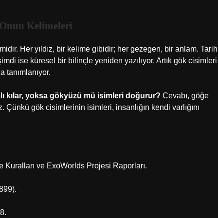
 Onun Kelimeleri
idir. Her yıldız, bir kelime gibidir; her gezegen, bir anlam. Tarih
imdi ise küresel bir bilinçle yeniden yazılıyor. Artık gök cisimleri
da tanımlanıyor.
ı kılar, yoksa gökyüzü mü isimleri doğurur?
Cevabı, göğe
 Çünkü gök cisimlerinin isimleri, insanlığın kendi varlığını
e Kuralları ve ExoWorlds Projesi Raporları.
899).
8.