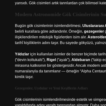
yansıdı. Gök cisimleri artık tanrılardan çok bilimsel ka
Modern Astronomide Gök Cisimlerinin Sın
Bugün gök cisimlerinin isimlendirilmesi,
Uluslararası 
belirli kurallara göre adlandırılır. Örneğin,
gezegenler
g
ilişkilendirilen mitolojik figürlerden isim alır.
Asteroitle
tarihî kişiliklerin adını taşır. Bu sayede gökyüzü, yalnızca
Yıldızlar
için kullanılan isimler de benzer biçimde tarihs
(“devin koltukaltı”),
Rigel
(“ayak”),
Aldebaran
(“takip e
mirasına katkısının bir göstergesidir. Ancak modern ast
numaralarıyla da tanımlanır — örneğin “Alpha Centauri
kimlik taşır.
Gezegenler, Uydular ve Yeni Keşiflerin Adları
Gök cisimlerinin isimlendirilmesinde estetik ve simges
yapıldığında adını yeraltı tanrısından almıştır. Daha 