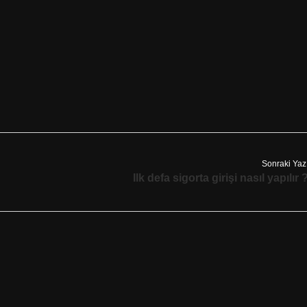
Sonraki Yaz
Ilk defa sigorta girişi nasıl yapılır 