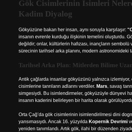
Gök Cisimlerinin İsimleri Nele
Kadim Diyalog
Gökyüzüne bakan her insan, aynı soruyla karşılaşır:
“O
insanın evrenle kurduğu ilişkinin temelini oluşturdu. Gö
değildir; onlar, kültürlerin hafızası, inançların sembolü 
sürecinin tarihsel arka planını,
modern astronomideki ta
Tarihsel Arka Plan: Mitlerden Bilime Uza
Antik çağlarda insanlar gökyüzünü yalnızca izlemiyor, 
cisimlerine tanrıların adlarını verdiler.
Mars
, savaş tanr
simgesiydi. Bu isimlendirmeler, gökyüzüyle dünyevi h
insanın kaderini belirleyen bir harita olarak görülüyord
Orta Çağ’da gök cisimlerinin isimlendirilmesi dini dogm
yansımasıydı. Ancak 16. yüzyılda
Kopernik Devrimi
v
yeniden tanımlandı. Artık gök, ilahi bir düzenden ziyad