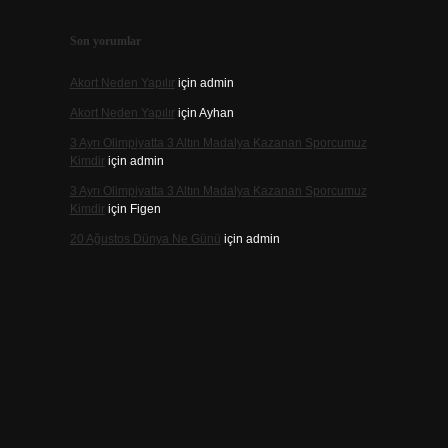
Son yorumlar
Akort Neden Yapılır
için
admin
Akort Neden Yapılır
için
Ayhan
3 Ayrı Olimpiyatta 3 Altın Madalya Kazanan Sporcumuz
Kimdir
için
admin
3 Ayrı Olimpiyatta 3 Altın Madalya Kazanan Sporcumuz
Kimdir
için
Figen
20 Ağustos Dünya Ne Günü
için
admin