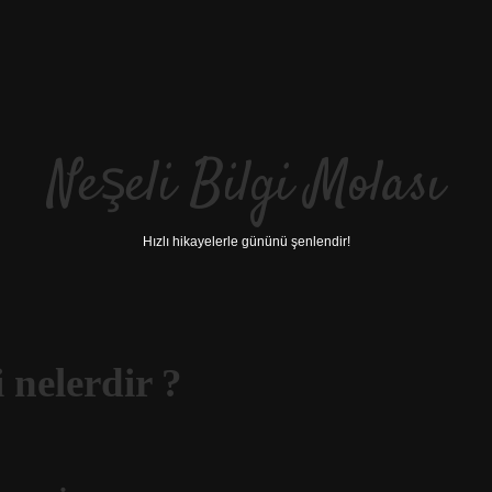
Neşeli Bilgi Molası
Hızlı hikayelerle gününü şenlendir!
 nelerdir ?