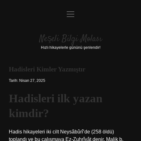
menüyü
Anasayfa
aç
Gizlilik Politikası
Neşeli Bilgi Molası
Yasal Uyarı
Hızlı hikayelerle gününü şenlendir!
Hakkımızda
Hadisleri Kimler Yazmıştır
Tarih: Nisan 27, 2025
Hadisleri ilk yazan
kimdir?
Hadis hikayeleri iki cilt Neysâbûrî’de (258 öldü)
toplandı ve bu çalışmaya Ez-Zuhrîyât denir. Malik b.