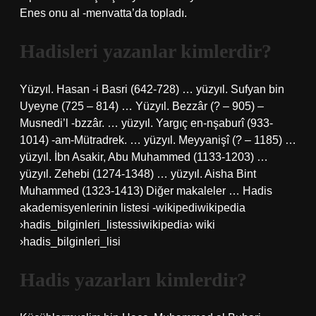
Enes onu al -menvatta’da topladı.
Hadisleri yazanlar kimlerdir?
Yüzyıl. Hasan -i Basri (642-728) … yüzyıl. Sufyan bin
Uyeyne (725 – 814) … Yüzyıl. Bezzâr (? – 905) –
Musnedi’l -bzzâr. … yüzyıl. Yargıç en-nşaburî (933-
1014) -am-Mütradrek. … yüzyıl. Meyyanişî (? – 1185) …
yüzyıl. İbn Asakir, Abu Muhammed (1133-1203) …
yüzyıl. Zehebi (1274-1348) … yüzyıl. Aisha Bint
Muhammed (1323-1413) Diğer makaleler … Hadis
akademisyenlerinin listesi -wikipediwikipedia
›hadis_bilginleri_listessiwikipedia› wiki
›hadis_bilginleri_lisi
Hadis yazarları kimlerdir?