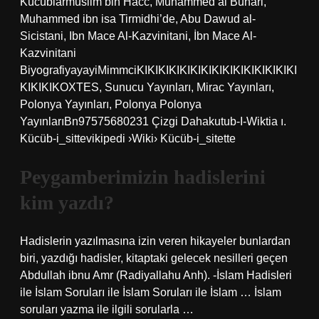
Kücüblarmuslim bin Hacc, Muhammed al Buhari,
Muhammed ibn isa Tirmidhi’de, Abu Dawud al-
Sicistani, Ibn Mace Al-Kazvinitani, İbn Mace Al-
Kazvinitani
BiyografiyayayiMimmciKIKIKIKIKIKIKIKIKIKIKIKIKIKIKI
KIKIKIKOXTES, Sunucu Yayınları, Mirac Yayınları,
Polonya Yayınları, Polonya Polonya
YayınlarıBn97575680231 Çizgi Dahakutub-I-Wiktia ı.
Kücüb-i_sittevikipedi ›Wiki› Kücüb-i_sitette
Peygamberimizin hadislerini
kim yazdı?
Hadislerin yazılmasına izin veren hikayeler bunlardan
biri, yazdığı hadisler, kitaptaki gelecek nesilleri geçen
Abdullah ibnu Amr (Radiyallahu Anh). -İslam Hadisleri
ile İslam Soruları ile İslam Soruları ile İslam … İslam
soruları yazma ile ilgili sorularla …