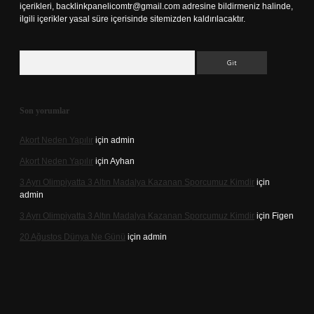
içerikleri,
backlinkpanelicomtr@gmail.com
adresine bildirmeniz halinde,
ilgili içerikler yasal süre içerisinde sitemizden kaldırılacaktır.
Arama
Son yorumlar
Akort Neden Yapılır
için
admin
Akort Neden Yapılır
için
Ayhan
3 Ayrı Olimpiyatta 3 Altın Madalya Kazanan Sporcumuz Kimdir
için
admin
3 Ayrı Olimpiyatta 3 Altın Madalya Kazanan Sporcumuz Kimdir
için
Figen
20 Ağustos Dünya Ne Günü
için
admin