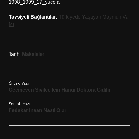
1998_1999_17_yucela
Tavsiyeli Bağlantılar:
Türkiyede Yaşayan Maymun Var
Mı
Tarih:
Makaleler
Önceki Yazı
Geçmeyen Sivilce Için Hangi Doktora Gidilir
Sonraki Yazı
Fedakar Insan Nasıl Olur