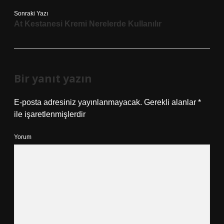
Sonraki Yazı
At Kestanesi Kremi Nerelerde Kullanılır
Bir yanıt yazın
E-posta adresiniz yayınlanmayacak.
Gerekli alanlar
*
ile işaretlenmişlerdir
Yorum