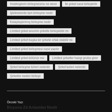
Holdinglerin birleşmesine ne denir
İki şirket nasıl birleştirilir
İşletmelerde tam birleşme nedir
Kolaylaştırılmış birleşme nedir
Limited şirket anonim şirketle birleşebilir mi
Limited şirket başka bir şirkete ortak olabilir mi
Limited şirket birleşmesi nasıl yapılır
Limited şirket bölünür mü
Limited şirketler hangi gruba girer
Şirket birleşme türleri nelerdir
Şirket turleri nelerdir
Şirketler neden birleşir
Önceki Yazı
Boyuna Zıt Anlamlısı Nedir