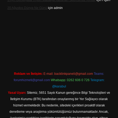
3 Ayrı Olimpiyatta 3 Altın Madalya Kazanan Sporcumuz Kimdir
için
Figen
20 Ağustos Dünya Ne Günü
için
admin
t
Reklam ve İletişim:
E-mail:
backlinkpaneli@gmail.com
Teams:
forumhizmeti@gmail.com
Whatsapp: 0262 606 0 726
Telegram:
@karabul
Yasal Uyarı:
Sitemiz, 5651 Sayılı Kanun gereğince Bilgi Teknolojileri ve
İletişim Kurumu (BTK) tarafından onaylanmış bir Yer Sağlayıcı olarak
hizmet vermektedir. Bu nedenle, sitedeki içerikleri proaktif olarak
denetleme veya araştırma yükümlülüğümüz bulunmamaktadır. Ancak,