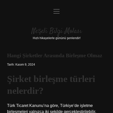
menüyü
Anasayfa
aç
Gizlilik Politikası
Neşeli Bilgi Molası
Yasal Uyarı
Hızlı hikayelerle gününü şenlendir!
Hakkımızda
Hangi Şirketler Arasında Birleşme Olmaz
Tarih: Kasım 9, 2024
Şirket birleşme türleri
nelerdir?
Türk Ticaret Kanunu’na göre, Türkiye’de işletme
birleşmeleri yalnızca iki şekilde gerçekleştirilebilir.