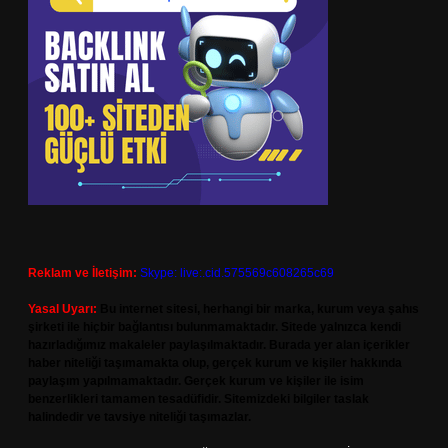
Reklam ve İletişim:
Skype: live:.cid.575569c608265c69
Yasal Uyarı:
Bu internet sitesi, herhangi bir marka, kurum veya şahıs
şirketi ile hiçbir bağlantısı bulunmamaktadır. Sitede yalnızca kendi
hazırladığımız makaleler paylaşılmaktadır. Burada yer alan içerikler
haber niteliği taşımamakta olup, gerçek kurum ve kişiler hakkında
paylaşım yapılmamaktadır. Gerçek kurum ve kişiler ile isim
benzerlikleri tamamen tesadüfidir. Sitemizdeki bilgiler taslak
halindedir ve tavsiye niteliği taşımazlar.