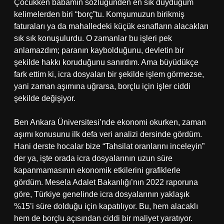
Çocukken babamın sözlüğünden en sık duyduğum
kelimelerden biri “borç”tu. Komşumuzun birikmiş
faturaları ya da mahalledeki küçük esnafların alacakları
sık sık konuşulurdu. O zamanlar bu işleri pek
anlamazdım; paranın kaybolduğunu, devletin bir
şekilde hakkı koruduğunu sanırdım. Ama büyüdükçe
fark ettim ki, icra dosyaları bir şekilde işlem görmezse,
yani zaman aşımına uğrarsa, borçlu için işler ciddi
şekilde değişiyor.
Ben Ankara Üniversitesi’nde ekonomi okurken, zaman
aşımı konusunu ilk defa veri analizi dersinde gördüm.
Hani derste hocalar bize “Tahsilat oranlarını inceleyin”
der ya, işte orada icra dosyalarının uzun süre
kapanmamasının ekonomik etkilerini grafiklerle
gördüm. Mesela Adalet Bakanlığı’nın 2022 raporuna
göre, Türkiye genelinde icra dosyalarının yaklaşık
%15’i süre dolduğu için kapatılıyor. Bu, hem alacaklı
hem de borçlu açısından ciddi bir maliyet yaratıyor.