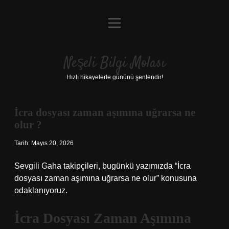
menüyü
Anasayfa
aç
Gizlilik Politikası
Neşeli Bilgi Molası
Yasal Uyarı
Hızlı hikayelerle gününü şenlendir!
Hakkımızda
İcra dosyası zaman aşımına uğrarsa ne
olur ?
Tarih: Mayıs 20, 2026
Sevgili Gaha takipçileri, bugünkü yazımızda “İcra
dosyası zaman aşımına uğrarsa ne olur” konusuna
odaklanıyoruz.
İcra Dosyası Zaman Aşımına