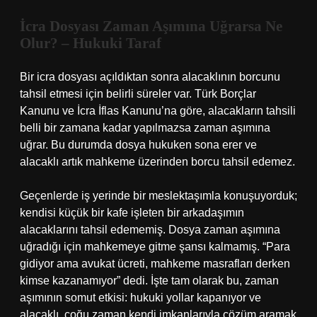
İcra Dosyası Zaman Aşımına Uğrarsa Ne
Olur? – Hukuki Taraf
Bir icra dosyası açıldıktan sonra alacaklının borcunu
tahsil etmesi için belirli süreler var. Türk Borçlar
Kanunu ve İcra İflas Kanunu’na göre, alacakların tahsili
belli bir zamana kadar yapılmazsa zaman aşımına
uğrar. Bu durumda dosya hukuken sona erer ve
alacaklı artık mahkeme üzerinden borcu tahsil edemez.
Geçenlerde iş yerinde bir meslektaşımla konuşuyorduk;
kendisi küçük bir kafe işleten bir arkadaşımın
alacaklarını tahsil edememiş. Dosya zaman aşımına
uğradığı için mahkemeye gitme şansı kalmamış. “Para
gidiyor ama avukat ücreti, mahkeme masrafları derken
kimse kazanamıyor” dedi. İşte tam olarak bu, zaman
aşımının somut etkisi: hukuki yollar kapanıyor ve
alacaklı, çoğu zaman kendi imkanlarıyla çözüm aramak