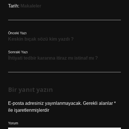
Tarih:
Makaleler
Önceki Yazı
Keskin bıçak sözü kim yazdı ?
Sonraki Yazı
İhtiyati tedbir kararına itiraz mı istinaf mı ?
Bir yanıt yazın
E-posta adresiniz yayınlanmayacak.
Gerekli alanlar
*
ile işaretlenmişlerdir
Yorum