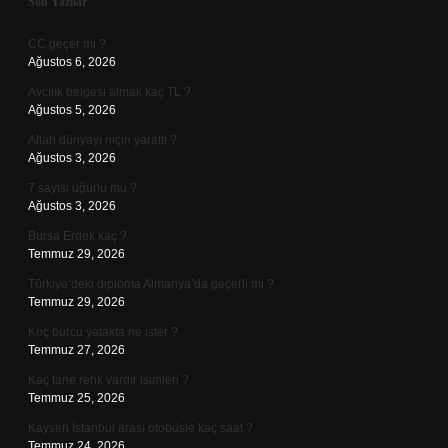
Sidebar
Son Yazılar
CC geçer mi ?
Ağustos 6, 2026
Avcılık belgesi almak kaç TL ?
Ağustos 5, 2026
Allah dünyayı niçin yarattı ?
Ağustos 3, 2026
7 sayısı uğurlu mu ?
Ağustos 3, 2026
Bursa Erdek kaç ?
Temmuz 29, 2026
Türkiye’deki diploma Almanya’da geçerli mi ?
Temmuz 29, 2026
Koç burcu yatakta ne ister ?
Temmuz 27, 2026
Kaç tane renk vardır isimleri ?
Temmuz 25, 2026
Kayseri İstanbul arası otobüsle kaç saat ?
Temmuz 24, 2026