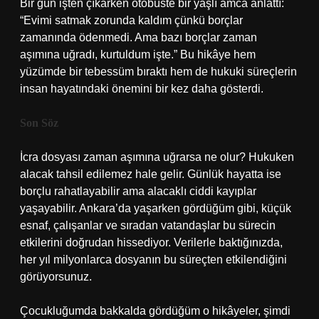
Bir gün işten çıkarken otobüste bir yaşlı amca anlattı:
“Evimi satmak zorunda kaldım çünkü borçlar
zamanında ödenmedi. Ama bazı borçlar zaman
aşımına uğradı, kurtuldum işte.” Bu hikâye hem
yüzümde bir tebessüm bıraktı hem de hukuki süreçlerin
insan hayatındaki önemini bir kez daha gösterdi.
Son Söz
İcra dosyası zaman aşımına uğrarsa ne olur? Hukuken
alacak tahsil edilemez hale gelir. Günlük hayatta ise
borçlu rahatlayabilir ama alacaklı ciddi kayıplar
yaşayabilir. Ankara’da yaşarken gördüğüm gibi, küçük
esnaf, çalışanlar ve sıradan vatandaşlar bu sürecin
etkilerini doğrudan hissediyor. Verilerle baktığınızda,
her yıl milyonlarca dosyanın bu süreçten etkilendiğini
görüyorsunuz.
Çocukluğumda bakkalda gördüğüm o hikâyeler, şimdi