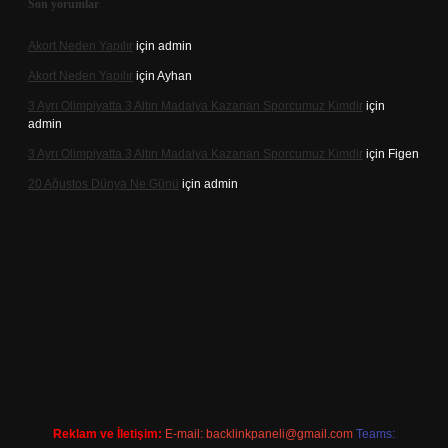
Son yorumlar
Akort Neden Yapılır
için
admin
Akort Neden Yapılır
için
Ayhan
3 Ayrı Olimpiyatta 3 Altın Madalya Kazanan Sporcumuz Kimdir
için
admin
3 Ayrı Olimpiyatta 3 Altın Madalya Kazanan Sporcumuz Kimdir
için
Figen
20 Ağustos Dünya Ne Günü
için
admin
lbet
Reklam ve İletişim:
E-mail:
backlinkpaneli@gmail.com
Teams: