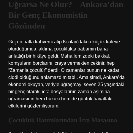
Uğrarsa Ne Olur? – Ankara’dan
Bir Genç Ekonomistin
Gözünden
Geçen hafta kahvemi alıp Kızılay’daki o küçük kafeye
oturduğumda, aklıma çocuklukta babamın bana
anlattığı bir hikâye geldi. Mahallemizdeki bakkal,
komşuların borçlarını icraya vermekten çekinir, hep
“Zamanla çözülür” derdi. O zamanlar bunun ne kadar
ciddi olduğunu anlamazdım tabii. Ama şimdi, Ankara’da
ekonomi okuyan, veriyle uğraşmayı seven 25 yaşındaki
bir genç olarak, icra dosyalarının zaman aşımına
uğramasının hem hukuki hem de günlük hayattaki
etkilerini gözlemliyorum.
Çocukluk Hatıralarından İcra Masasına