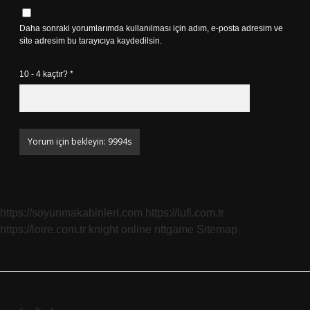
Daha sonraki yorumlarımda kullanılması için adım, e-posta adresim ve
site adresim bu tarayıcıya kaydedilsin.
10 - 4 kaçtır?
*
https://soyunmakabinleri.com
https://lufi.com.tr
https://loire.com.tr
knight online
nttgame
Sitemap