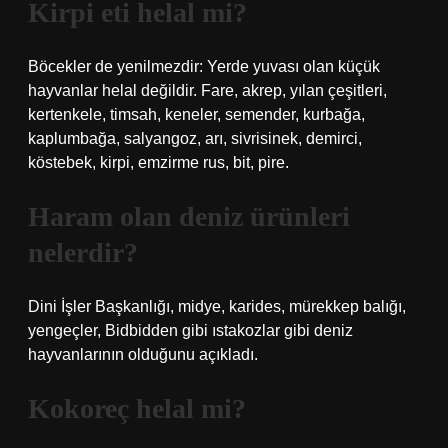
Kirpi eti helal mi?
Böcekler de yenilmezdir: Yerde yuvası olan küçük
hayvanlar helal değildir. Fare, akrep, yılan çeşitleri,
kertenkele, timsah, keneler, semender, kurbağa,
kaplumbağa, salyangoz, arı, sivrisinek, demirci,
köstebek, kirpi, emzirme rus, bit, pire.
Haram olan deniz ürünleri
nelerdir?
Dini İşler Başkanlığı, midye, karides, mürekkep balığı,
yengeçler, Bidbidden gibi ıstakozlar gibi deniz
hayvanlarının olduğunu açıkladı.
Kokoreç helal mi?