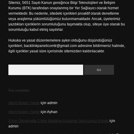
Sitemiz, 5651 Sayılı Kanun gereğince Bilgi Teknolojileri ve İletişim
Kurumu (BTK) tarafından onaylanmış bir Yer Sağlayıcı olarak hizmet
vermektedir. Bu nedenle, sitedeki içerikleri proaktif olarak denetleme
veya araştırma yükümlülüğümüz bulunmamaktadır. Ancak, üyelerimiz
yazdıkları içeriklerin sorumluluğunu taşımakta olup, siteye üye olarak bu
sorumluluğu kabul etmiş sayılırlar.
Hukuka ve yasal düzenlemelere aykırı olduğunu düşündüğünüz
içerikleri,
backlinkpanelicomtr@gmail.com
adresine bildirmeniz halinde,
ilgili içerikler yasal süre içerisinde sitemizden kaldırılacaktır.
Arama
Son yorumlar
Akort Neden Yapılır
için
admin
Akort Neden Yapılır
için
Ayhan
3 Ayrı Olimpiyatta 3 Altın Madalya Kazanan Sporcumuz Kimdir
için
admin