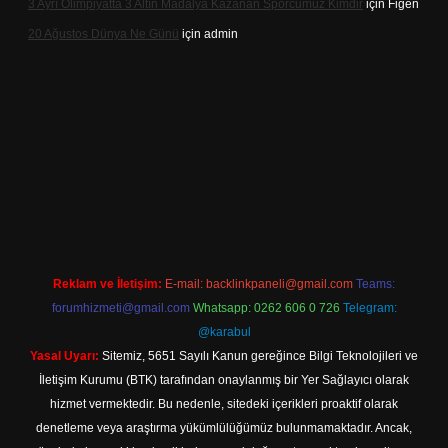
3 Ayrı Olimpiyatta 3 Altın Madalya Kazanan Sporcumuz Kimdir
için
Figen
20 Ağustos Dünya Ne Günü
için
admin
et
Reklam ve İletişim:
E-mail:
backlinkpaneli@gmail.com
Teams:
forumhizmeti@gmail.com
Whatsapp: 0262 606 0 726
Telegram:
@karabul
Yasal Uyarı:
Sitemiz, 5651 Sayılı Kanun gereğince Bilgi Teknolojileri ve
İletişim Kurumu (BTK) tarafından onaylanmış bir Yer Sağlayıcı olarak
hizmet vermektedir. Bu nedenle, sitedeki içerikleri proaktif olarak
denetleme veya araştırma yükümlülüğümüz bulunmamaktadır. Ancak,