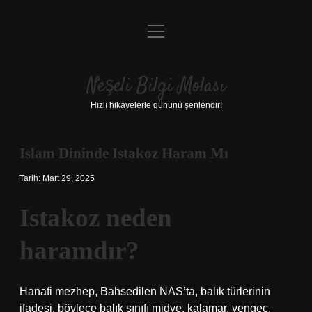
menüyü
Anasayfa
aç
Gizlilik Politikası
Neşeli Bilgi Molası
Yasal Uyarı
Hızlı hikayelerle gününü şenlendir!
Hakkımızda
Islam Dininde Istakoz Haram Mı
Tarih: Mart 29, 2025
Istakoz neden
haramdır?
Hanafi mezhep, Bahsedilen NAS’ta, balık türlerinin
ifadesi, böylece balık sınıfı midye, kalamar, yengeç,