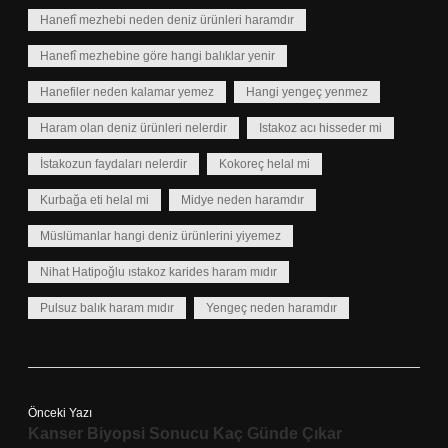
Hanefî mezhebi neden deniz ürünleri haramdır
Hanefî mezhebine göre hangi balıklar yenir
Hanefiler neden kalamar yemez
Hangi yengeç yenmez
Haram olan deniz ürünleri nelerdir
Istakoz acı hisseder mi
İstakozun faydaları nelerdir
Kokoreç helal mi
Kurbağa eti helal mi
Midye neden haramdır
Müslümanlar hangi deniz ürünlerini yiyemez
Nihat Hatipoğlu ıstakoz karides haram mıdır
Pulsuz balık haram mıdır
Yengeç neden haramdır
Önceki Yazı
Kanser Biyopsi Sonucu Kaç Günde Çıkar