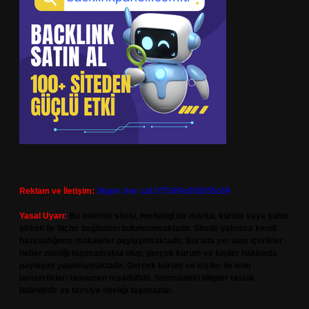
Reklam ve İletişim:
Skype: live:.cid.575569c608265c69
Yasal Uyarı:
Bu internet sitesi, herhangi bir marka, kurum veya şahıs
şirketi ile hiçbir bağlantısı bulunmamaktadır. Sitede yalnızca kendi
hazırladığımız makaleler paylaşılmaktadır. Burada yer alan içerikler
haber niteliği taşımamakta olup, gerçek kurum ve kişiler hakkında
paylaşım yapılmamaktadır. Gerçek kurum ve kişiler ile isim
benzerlikleri tamamen tesadüfidir. Sitemizdeki bilgiler taslak
halindedir ve tavsiye niteliği taşımazlar.