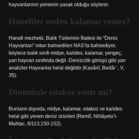
hayvanlarının yemenin yasak olduğu söylenir.
Hanefiler neden kalamar yemez?
Hanafi mezhebi, Balık Türlerinin İfadesi ile “Deniz
Hayvanları” ndan bahsedilen NAS’ta bahsediyor,
böylece balık sınıfı midye, karides, kalamar, yengeç,
yarı hayvan sınıfında değil -Denizcilik görüşü gibi yarı
analizler Hayvanlar helal değildir (Kasânî, Bedâi ‘, V,
35).
Dinimizde ıstakoz yenir mi?
Bunların dışında, midye, kalamar, ıstakoz ve karides
helal gibi yenen deniz ürünleri (Remlî, Nihâyetu’l-
Muhtac, 8/113,150-152).