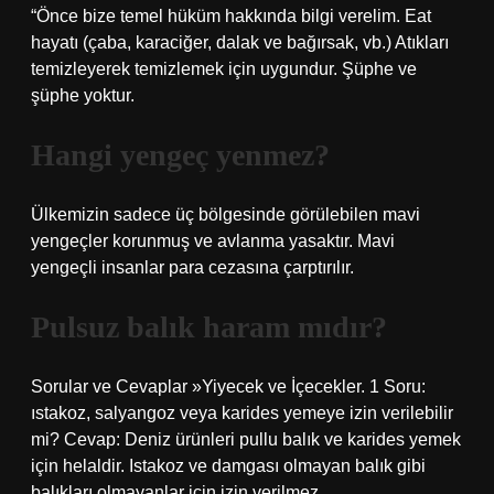
“Önce bize temel hüküm hakkında bilgi verelim. Eat
hayatı (çaba, karaciğer, dalak ve bağırsak, vb.) Atıkları
temizleyerek temizlemek için uygundur. Şüphe ve
şüphe yoktur.
Hangi yengeç yenmez?
Ülkemizin sadece üç bölgesinde görülebilen mavi
yengeçler korunmuş ve avlanma yasaktır. Mavi
yengeçli insanlar para cezasına çarptırılır.
Pulsuz balık haram mıdır?
Sorular ve Cevaplar »Yiyecek ve İçecekler. 1 Soru:
ıstakoz, salyangoz veya karides yemeye izin verilebilir
mi? Cevap: Deniz ürünleri pullu balık ve karides yemek
için helaldir. Istakoz ve damgası olmayan balık gibi
balıkları olmayanlar için izin verilmez.