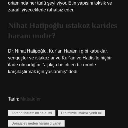
ortamında her türlü şeyi yiyor. Etin yapısını toksik ve
zararlı yiyeceklerle rahatsız eder.
Nihat Hatipoğlu ıstakoz karides
haram mıdır?
Dr. Nihat Hatipoğlu, Kur’an Haram’ı gibi kabuklar,
yengeçler ve ıstakozlar ve Kur’an ve Hadis’te hiçbir
ifade olmadığını, “açıkça belirtilen bir ürünle
karşılaştırmak için yaslanmış” dedi.
Tarih:
Makaleler
Ahtapot haram mı helal mi
Dinimizde ıstakoz yenir mi
Domuz eti neden haram diyanet