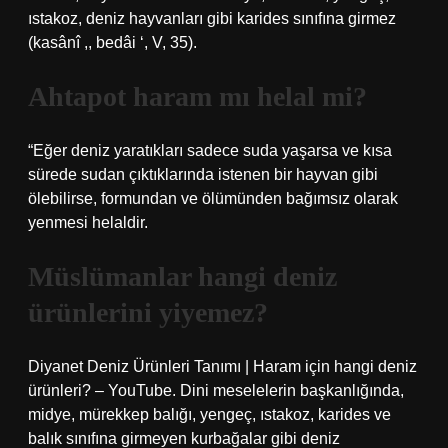
ıstakoz, deniz hayvanları gibi karides sınıfına girmez
(kasânî ,, bedâi ‘, V, 35).
Ahtapot haram mı helal mi?
“Eğer deniz yaratıkları sadece suda yaşarsa ve kısa
sürede sudan çıktıklarında istenen bir hayvan gibi
ölebilirse, formundan ve ölümünden bağımsız olarak
yenmesi helaldir.
Müslümanlar hangi deniz
ürünlerini yiyemez?
Diyanet Deniz Ürünleri Tanımı | Haram için hangi deniz
ürünleri? – YouTube. Dini meselelerin başkanlığında,
midye, mürekkep balığı, yengeç, ıstakoz, karides ve
balık sınıfına girmeyen kurbağalar gibi deniz