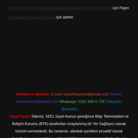
3 Ayrı Olimpiyatta 3 Altın Madalya Kazanan Sporcumuz Kimdir
için
Figen
20 Ağustos Dünya Ne Günü
için
admin
t
Reklam ve İletişim:
E-mail:
backlinkpaneli@gmail.com
Teams:
forumhizmeti@gmail.com
Whatsapp: 0262 606 0 726
Telegram:
@karabul
Yasal Uyarı:
Sitemiz, 5651 Sayılı Kanun gereğince Bilgi Teknolojileri ve
İletişim Kurumu (BTK) tarafından onaylanmış bir Yer Sağlayıcı olarak
hizmet vermektedir. Bu nedenle, sitedeki içerikleri proaktif olarak