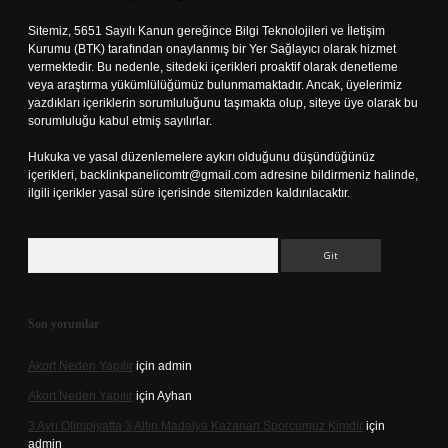
Sitemiz, 5651 Sayılı Kanun gereğince Bilgi Teknolojileri ve İletişim
Kurumu (BTK) tarafından onaylanmış bir Yer Sağlayıcı olarak hizmet
vermektedir. Bu nedenle, sitedeki içerikleri proaktif olarak denetleme
veya araştırma yükümlülüğümüz bulunmamaktadır. Ancak, üyelerimiz
yazdıkları içeriklerin sorumluluğunu taşımakta olup, siteye üye olarak bu
sorumluluğu kabul etmiş sayılırlar.
Hukuka ve yasal düzenlemelere aykırı olduğunu düşündüğünüz
içerikleri,
backlinkpanelicomtr@gmail.com
adresine bildirmeniz halinde,
ilgili içerikler yasal süre içerisinde sitemizden kaldırılacaktır.
Arama
Son yorumlar
Akort Neden Yapılır
için
admin
Akort Neden Yapılır
için
Ayhan
3 Ayrı Olimpiyatta 3 Altın Madalya Kazanan Sporcumuz Kimdir
için
admin