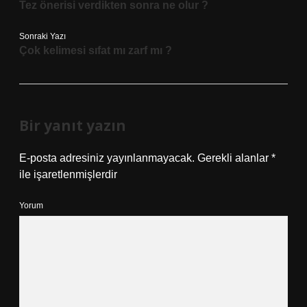
Tez önerisi verdikten sonra ne olur ?
Sonraki Yazı
Çok kelimesi sıfat mı zarf mı ?
Bir yanıt yazın
E-posta adresiniz yayınlanmayacak.
Gerekli alanlar
*
ile işaretlenmişlerdir
Yorum