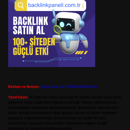
Reklam ve İletişim:
Skype: live:.cid.575569c608265c69
Yasal Uyarı:
Bu internet sitesi, herhangi bir marka, kurum veya şahıs
şirketi ile hiçbir bağlantısı bulunmamaktadır. Sitede yalnızca kendi
hazırladığımız makaleler paylaşılmaktadır. Burada yer alan içerikler
haber niteliği taşımamakta olup, gerçek kurum ve kişiler hakkında
paylaşım yapılmamaktadır. Gerçek kurum ve kişiler ile isim
benzerlikleri tamamen tesadüfidir. Sitemizdeki bilgiler taslak
halindedir ve tavsiye niteliği taşımazlar.