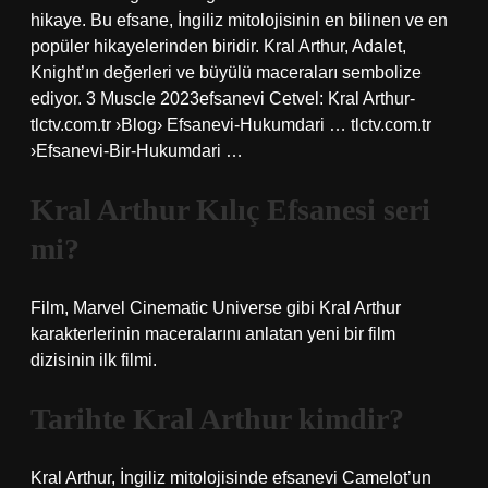
hikaye. Bu efsane, İngiliz mitolojisinin en bilinen ve en
popüler hikayelerinden biridir. Kral Arthur, Adalet,
Knight’ın değerleri ve büyülü maceraları sembolize
ediyor. 3 Muscle 2023efsanevi Cetvel: Kral Arthur-
tlctv.com.tr ›Blog› Efsanevi-Hukumdari … tlctv.com.tr
›Efsanevi-Bir-Hukumdari …
Kral Arthur Kılıç Efsanesi seri
mi?
Film, Marvel Cinematic Universe gibi Kral Arthur
karakterlerinin maceralarını anlatan yeni bir film
dizisinin ilk filmi.
Tarihte Kral Arthur kimdir?
Kral Arthur, İngiliz mitolojisinde efsanevi Camelot’un