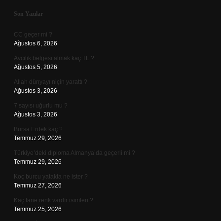
Sidebar
Son Yazılar
CC geçer mi ?
Ağustos 6, 2026
Avcılık belgesi almak kaç TL ?
Ağustos 5, 2026
Allah dünyayı niçin yarattı ?
Ağustos 3, 2026
7 sayısı uğurlu mu ?
Ağustos 3, 2026
Bursa Erdek kaç ?
Temmuz 29, 2026
Türkiye’deki diploma Almanya’da geçerli mi ?
Temmuz 29, 2026
Koç burcu yatakta ne ister ?
Temmuz 27, 2026
Kaç tane renk vardır isimleri ?
Temmuz 25, 2026