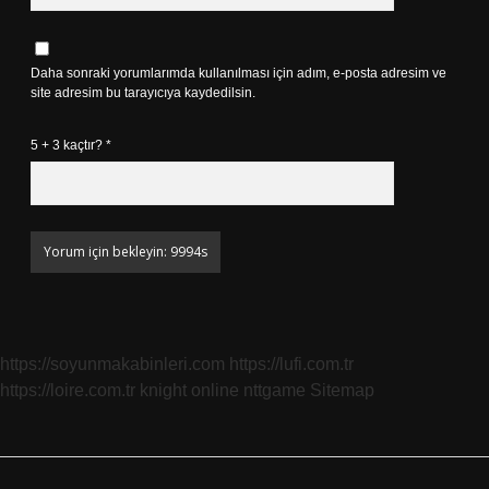
Daha sonraki yorumlarımda kullanılması için adım, e-posta adresim ve
site adresim bu tarayıcıya kaydedilsin.
5 + 3 kaçtır?
*
https://soyunmakabinleri.com
https://lufi.com.tr
https://loire.com.tr
knight online
nttgame
Sitemap