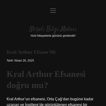
menüyü
Anasayfa
aç
Gizlilik Politikası
Neşeli Bilgi Molası
Yasal Uyarı
Hızlı hikayelerle gününü şenlendir!
Hakkımızda
Kral Arthur Efsane Mi
Tarih: Nisan 26, 2025
Kral Arthur Efsanesi
doğru mu?
Kral Arthur’un efsanesi, Orta Çağ’dan bugüne kadar
uzanan ve İngiltere’de görüntülenen efsanevi bir