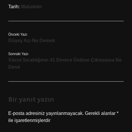
Tarih:
Makaleler
Önceki Yazı
Düşey Açı Ne Demek
Sonraki Yazı
Vücut Sıcaklığının 41 Derece Üstüne Çıkmasına Ne
Denir
Bir yanıt yazın
E-posta adresiniz yayınlanmayacak.
Gerekli alanlar
*
ile işaretlenmişlerdir