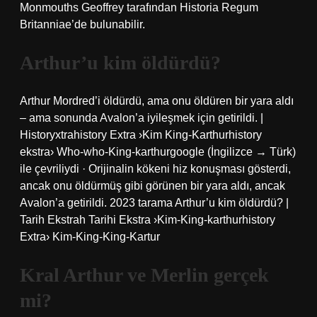
Monmouths Geoffrey tarafından Historia Regum
Britanniae’de bulunabilir.
Arthur’u kim öldürdü?
Arthur Mordred’i öldürdü, ama onu öldüren bir yara aldı
– ama sonunda Avalon’a iyileşmek için getirildi. |
Historyxtrahistory Extra ›Kim King-Karthurhistory
ekstra› Who-who-King-karthurgoogle (İngilizce → Türk)
ile çevriliydi · Orijinalin kökeni hiz konuşması gösterdi,
ancak onu öldürmüş gibi görünen bir yara aldı, ancak
Avalon’a getirildi. 2023 tarama Arthur’u kim öldürdü? |
Tarih Ekstrah Tarihi Ekstra ›Kim-King-karthurhistory
Extra› Kim-King-King-Kartur
Kral Arthur ve Merlin gerçek
mi?