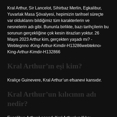
Kral Arthur, Sir Lancelot, Sihirbaz Merlin, Egkalibur,
Yuvarlak Masa Şövalyesi, hepimizin tarihsel süreçte
var olduklarını bildiğimiz tüm karakterlerin ve
nesnelerin adı gibi. Bununla birlikte, bazı tarihçilerin bu
sorunun gerçekliğine çok kesin itirazları yoktur. 26
Mayıs 2023 Arthur kim, gerçekten yaşadı mı? -
Webtegnno ›King-Arthur-Kimdir-H13286webtekno›
King-Arthur-Kimdir-H132866
Kral Arthur’ın eşi kim?
Kraliçe Guinevere, Kral Arthur’un efsanevi karısıdır.
Kral Arthur’un kılıcının adı
nedir?