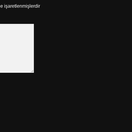
le işaretlenmişlerdir