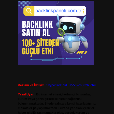
Reklam ve İletişim:
Skype: live:.cid.575569c608265c69
Yasal Uyarı:
Bu internet sitesi, herhangi bir marka,
kurum veya şahıs şirketi ile hiçbir bağlantısı
bulunmamaktadır. Sitede yalnızca kendi hazırladığımız
makaleler paylaşılmaktadır. Burada yer alan içerikler
haber niteliği taşımamakta olup, gerçek kurum ve