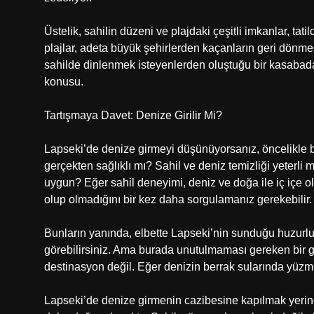
Üstelik, sahilin düzeni ve plajdaki çeşitli imkanlar, tat
plajlar, adeta büyük şehirlerden kaçanların geri dönm
sahilde dinlenmek isteyenlerden oluştuğu bir kasabada, 
konusu.
Tartışmaya Davet: Denize Girilir Mi?
Lapseki’de denize girmeyi düşünüyorsanız, öncelikle b
gerçekten sağlıklı mı? Sahil ve deniz temizliği yeterli 
uygun? Eğer sahil deneyimi, deniz ve doğa ile iç içe olm
olup olmadığını bir kez daha sorgulamanız gerekebilir.
Bunların yanında, elbette Lapseki’nin sunduğu huzurlu 
görebilirsiniz. Ama burada unutulmaması gereken bir gerç
destinasyon değil. Eğer denizin berrak sularında yüzmek
Lapseki’de denize girmenin cazibesine kapılmak yerine,