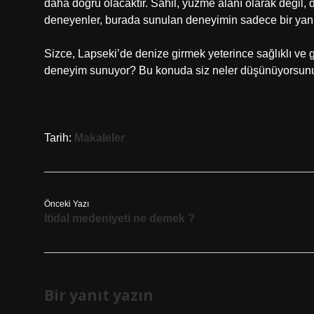
daha doğru olacaktır. Sahil, yüzme alanı olarak değil, 
deneyenler, burada sunulan deneyimin sadece bir yanıl
Sizce, Lapseki’de denize girmek yeterince sağlıklı ve güv
deneyim sunuyor? Bu konuda siz neler düşünüyorsun
Tarih:
Makaleler
Önceki Yazı
Itidal medeniyeti ne demek ?
Bir yanıt yazın