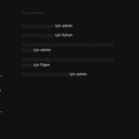
Son yorumlar
Akort Neden Yapılır
için
admin
Akort Neden Yapılır
için
Ayhan
3 Ayrı Olimpiyatta 3 Altın Madalya Kazanan Sporcumuz
Kimdir
için
admin
3 Ayrı Olimpiyatta 3 Altın Madalya Kazanan Sporcumuz
Kimdir
için
Figen
20 Ağustos Dünya Ne Günü
için
admin
ı
?