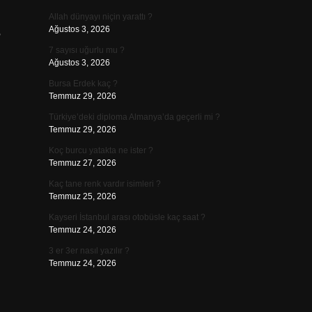
Allah dünyayı niçin yarattı ?
Ağustos 3, 2026
?
7 sayısı uğurlu mu ?
Ağustos 3, 2026
Bursa Erdek kaç ?
Temmuz 29, 2026
Türkiye’deki diploma Almanya’da geçerli mi ?
Temmuz 29, 2026
Koç burcu yatakta ne ister ?
Temmuz 27, 2026
Kaç tane renk vardır isimleri ?
Temmuz 25, 2026
Kayseri İstanbul arası otobüsle kaç saat ?
Temmuz 24, 2026
3 er 3er nasıl yazılır ?
Temmuz 24, 2026