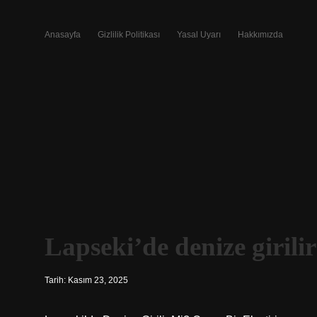
Anasayfa
Gizlilik Politikası
Yasal Uyarı
Hakkımızda
Lapseki’de denize girilir
Tarih: Kasım 23, 2025