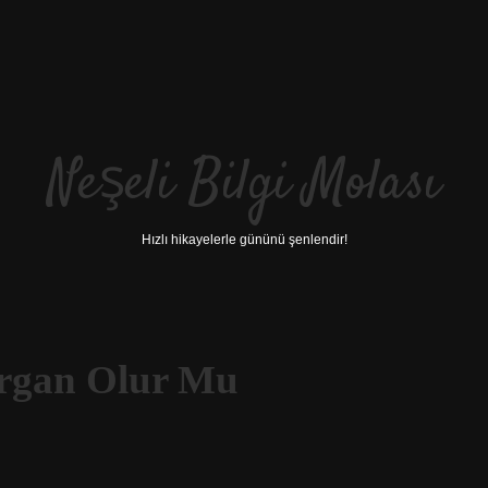
Neşeli Bilgi Molası
Hızlı hikayelerle gününü şenlendir!
rgan Olur Mu