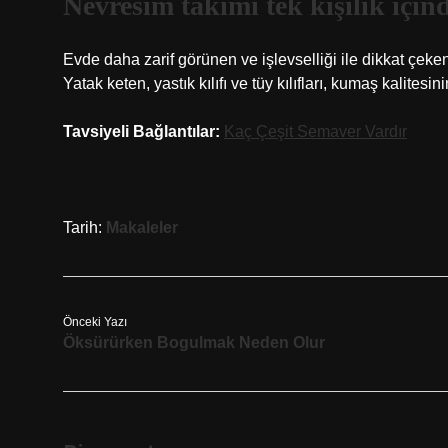
Nevresim takımı tek kişilik için
Evde daha zarif görünen ve işlevselliği ile dikkat çeken
Yatak keten, yastık kılıfı ve tüy kılıfları, kumaş kalitesi
Tavsiyeli Bağlantılar:
Kaç Çeşit Semaver Vardır
Tarih:
Makaleler
Önceki Yazı
Öksürürken Bogulmak Neden Olur