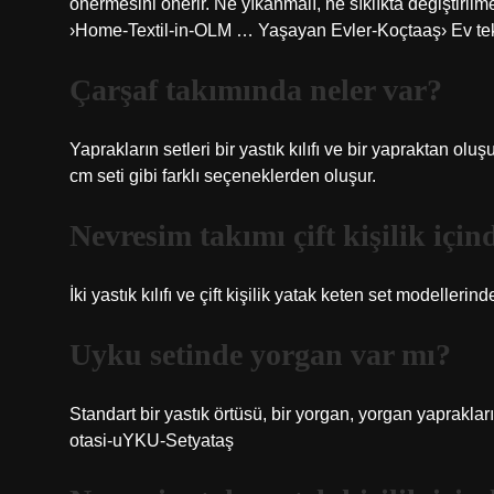
önermesini önerir. Ne yıkanmalı, ne sıklıkta değiştiri
›Home-Textil-in-OLM … Yaşayan Evler-Koçtaaş› Ev tekn
Çarşaf takımında neler var?
Yaprakların setleri bir yastık kılıfı ve bir yapraktan ol
cm seti gibi farklı seçeneklerden oluşur.
Nevresim takımı çift kişilik için
İki yastık kılıfı ve çift kişilik yatak keten set modelleri
Uyku setinde yorgan var mı?
Standart bir yastık örtüsü, bir yorgan, yorgan yaprakları
otasi-uYKU-Setyataş