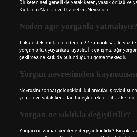
Bir keten seti genellikle yatak keten, yastık örtüsü
Kullanım Alanları ve Hizmetler ›Nevsment
Neden ağır yorganla yatmalıyız
Tükürükteki melatonin değeri 22 zamanlı saatte yüzde
yorganlarla uyuyanlara kıyasla. İlk çalışma, ağır yor
çekilmesine katkıda bulunduğunu göstermektedir.
Yorgan nevresimden kaymaması 
Nevresim zanaat gelenekleri, kullanıcılar işlevleri sun
yorgan ve yatak kenarları birleştirerek bir cihaz keli
Yorgan ne sıklıkla değiştirilir?
Yorgan ne zaman yenilerle değiştirilmelidir? Birçok ka