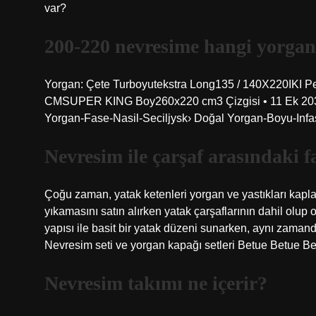
var?
200-220 nevresime hangi yorgan
Yorgan: Çete Turboyutekstra Long135 / 140X220IKI 
CMSUPER KING Boy260x220 cm3 Çizgisi • 11 Ek 203’ü
Yorgan-Fase-Nasil-Seciljysk› Doğal Yorgan-Boyu-Infasi
Nevresim ile çarşaf arasındaki f
Çoğu zaman, yatak ketenleri yorgan ve yastıkları kapla
yıkamasını satın alırken yatak çarşaflarının dahil olup 
yapısı ile basit bir yatak düzeni sunarken, aynı zama
Nevresim seti ve yorgan kapağı setleri Betue Betue B
Nevresim takımı ne içerir?