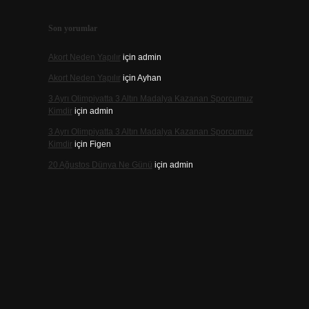
Son yorumlar
Akort Neden Yapılır
için
admin
Akort Neden Yapılır
için
Ayhan
3 Ayrı Olimpiyatta 3 Altın Madalya Kazanan Sporcumuz
Kimdir
için
admin
3 Ayrı Olimpiyatta 3 Altın Madalya Kazanan Sporcumuz
Kimdir
için
Figen
20 Ağustos Dünya Ne Günü
için
admin