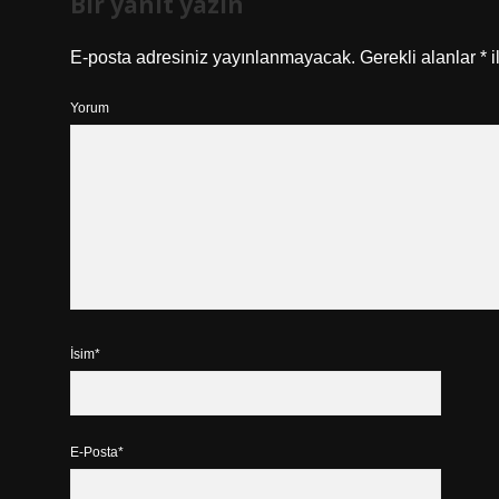
Bir yanıt yazın
E-posta adresiniz yayınlanmayacak.
Gerekli alanlar
*
i
Yorum
İsim*
E-Posta*