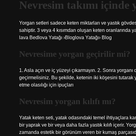
Nevresim takımı içinde 
Yorgan setleri sadece keten miktarları ve yastık gövde
sahiptir. 3 veya 4 kısımdan oluşan keten oranlarında yat
lava Bedlova Yatağı ›Bloglova Yatağı› Blog
Nevresime yorgan geçirilir mi?
1. Asla açın ve iç yüzeyi çıkarmayın. 2. Sonra yorganı
geçirmelisiniz. Bu şekilde, ketenin iki köşesini tutarak
etme olasılığı için ipuçları
Nevresim yorgan kılıfı mı?
Yatak keten seti, yatak odasındaki temel ihtiyaçlara kar
bir yaprak ve bir veya daha fazla yastık kılıfı içerir. 
zamanda estetik bir görünüm veren bir kumaş parçasıd