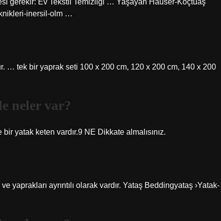
lmesi gerekir: Ev Tekstil Temizliği … Yaşayan Häuser-Koçtuaş
ikleri-inersil-olm …
uşur. … tek bir yaprak seti 100 x 200 cm, 120 x 200 cm, 140 x 200
de neler var?
nde bir yatak keten vardır.9 NE Dikkate almalısınız.
 ve yaprakları ayrıntılı olarak vardır. Yataş Beddingyataş ›Yatak-