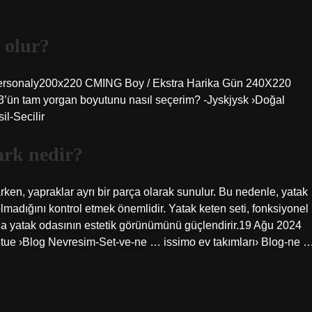
 olur?
Personaly200x220 CMING Boy / Ekstra Harika Gün 240X220
n tam yorgan boyutunu nasıl seçerim? -Jyskjysk ›Doğal
l-Secilir
ark nedir?
rken, yapraklar ayrı bir parça olarak sunulur. Bu nedenle, yatak
olmadığını kontrol etmek önemlidir. Yatak keten seti, fonksiyonel
nda yatak odasının estetik görünümünü güçlendirir.19 Ağu 2024
etue ›Blog Nevresim-Set-ve-ne … issimo ev takımları› Blog-ne 