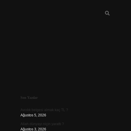
Sidebar
Son Yazılar
ilbet
Avcılık belgesi almak kaç TL ?
Ağustos 5, 2026
Allah dünyayı niçin yarattı ?
Ağustos 3, 2026