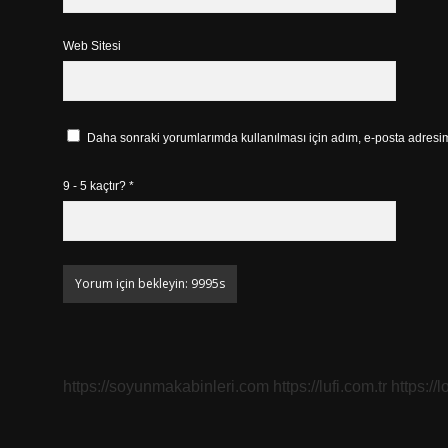
Web Sitesi
Daha sonraki yorumlarımda kullanılması için adım, e-posta adresim 
9 - 5 kaçtır?
*
https://soyunmakabinleri.com
https://lufi.com.tr
https://l