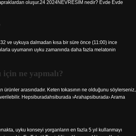
 ve yapraklardan oluşur.24 2024NEVRESIM nedir? Evde Evde
?
 32 ve uykuya dalmadan kısa bir süre önce (11:00) ince
ganlarla uyumanın uyku zamanında daha fazla melatonin
için ne yapmalı?
an ürünler arasındadır. Keten tokasının ne olduğunu söylerseniz,
me verilebilir. Hepsiburadahsiburada ›Arahapsiburada› Arama
ynakta, uyku konseyi yorganların en fazla 5 yıl kullanmayı