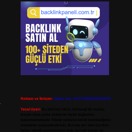
Reklam ve İletişim:
Skype: live:.cid.575569c608265c69
…
Yasal Uyarı:
Bu internet sitesi, herhangi bir marka,
kurum veya şahıs şirketi ile hiçbir bağlantısı
bulunmamaktadır. Sitede yalnızca kendi hazırladığımız
makaleler paylaşılmaktadır. Burada yer alan içerikler
haber niteliği taşımamakta olup, gerçek kurum ve