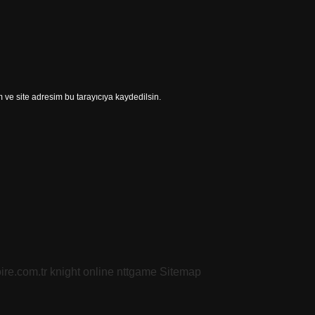
ve site adresim bu tarayıcıya kaydedilsin.
oire.com.tr
knight online
nttgame
Sitemap