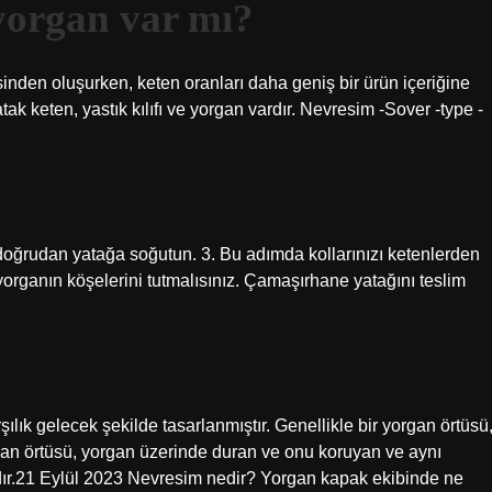
yorgan var mı?
sinden oluşurken, keten oranları daha geniş bir ürün içeriğine
ak keten, yastık kılıfı ve yorgan vardır. Nevresim -Sover -type -
 doğrudan yatağa soğutun. 3. Bu adımda kollarınızı ketenlerden
 yorganın köşelerini tutmalısınız. Çamaşırhane yatağını teslim
şılık gelecek şekilde tasarlanmıştır. Genellikle bir yorgan örtüsü
Yorgan örtüsü, yorgan üzerinde duran ve onu koruyan ve aynı
ır.21 Eylül 2023 Nevresim nedir? Yorgan kapak ekibinde ne