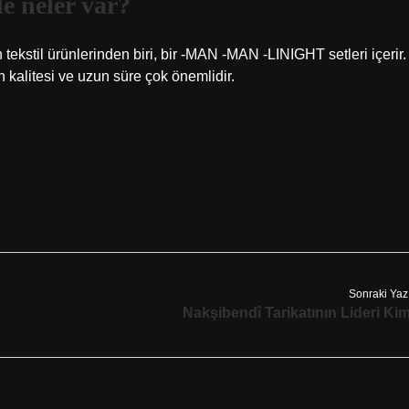
de neler var?
 tekstil ürünlerinden biri, bir -MAN -MAN -LINIGHT setleri içerir.
nin kalitesi ve uzun süre çok önemlidir.
Sonraki Yaz
Nakşibendî Tarikatının Lideri Ki