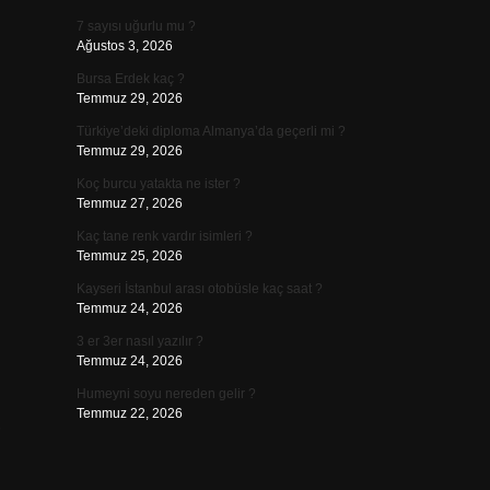
7 sayısı uğurlu mu ?
Ağustos 3, 2026
Bursa Erdek kaç ?
Temmuz 29, 2026
Türkiye’deki diploma Almanya’da geçerli mi ?
Temmuz 29, 2026
Koç burcu yatakta ne ister ?
Temmuz 27, 2026
Kaç tane renk vardır isimleri ?
Temmuz 25, 2026
Kayseri İstanbul arası otobüsle kaç saat ?
Temmuz 24, 2026
3 er 3er nasıl yazılır ?
Temmuz 24, 2026
Humeyni soyu nereden gelir ?
Temmuz 22, 2026
,