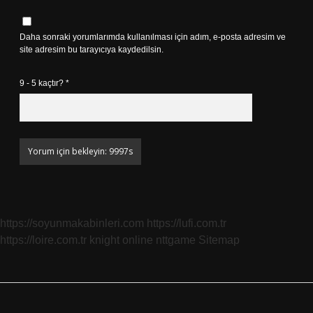
Daha sonraki yorumlarımda kullanılması için adım, e-posta adresim ve
site adresim bu tarayıcıya kaydedilsin.
9 - 5 kaçtır?
*
https://soyunmakabinleri.com
https://lufi.com.tr
https://loire.com.tr
knight online
nttgame
Sitemap