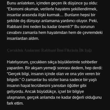
Bunu anlatırken, içimden geçen ilk düşünce şu oldu:
“Ekonomi okumak, verilerle hayatımı şekillendirmek,
insanlar arasında ilişki kurmak… Bunların hepsi bir
şekilde dış dünyayı anlamama yardımcı oluyor. Peki,
Rabbani ilmi neden bu kadar önemli?” Bu sorunun
cevabını zamanla hem hayatımdan hem de çevremdeki
insanlardan aldım.
Çocukluk Anılarım: Rabbani İlmi Fikrinin İlk Işığı
Hatırlıyorum, çocukken sıkça büyüklerimle sohbetler
yapardım. Bir akşam yemeği sonrası dedem, hep derdi:
“Gerçek bilgi, insanın içinde olan ve ona yön veren bir
bilgidir.” O zamanlar bu sözler bana sadece bir yaşlı
insanın hayat tecrübesini yansıtan öğütler gibi
geliyordu. Ancak büyüdükçe, içsel bir bilgiye
ulaşmanın, gerçek anlamda ne kadar değerli olduğunu
fark ettim.