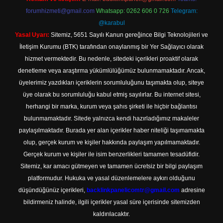
forumhizmeti@gmail.com
Whatsapp: 0262 606 0 726
Telegram:
@karabul
Yasal Uyarı:
Sitemiz, 5651 Sayılı Kanun gereğince Bilgi Teknolojileri ve
İletişim Kurumu (BTK) tarafından onaylanmış bir Yer Sağlayıcı olarak
hizmet vermektedir. Bu nedenle, sitedeki içerikleri proaktif olarak
denetleme veya araştırma yükümlülüğümüz bulunmamaktadır. Ancak,
üyelerimiz yazdıkları içeriklerin sorumluluğunu taşımakta olup, siteye
üye olarak bu sorumluluğu kabul etmiş sayılırlar. Bu internet sitesi,
herhangi bir marka, kurum veya şahıs şirketi ile hiçbir bağlantısı
bulunmamaktadır. Sitede yalnızca kendi hazırladığımız makaleler
paylaşılmaktadır. Burada yer alan içerikler haber niteliği taşımamakta
olup, gerçek kurum ve kişiler hakkında paylaşım yapılmamaktadır.
Gerçek kurum ve kişiler ile isim benzerlikleri tamamen tesadüfidir.
Sitemiz, kar amacı gütmeyen ve tamamen ücretsiz bir bilgi paylaşım
platformudur. Hukuka ve yasal düzenlemelere aykırı olduğunu
düşündüğünüz içerikleri,
backlinkpanelicomtr@gmail.com
adresine
bildirmeniz halinde, ilgili içerikler yasal süre içerisinde sitemizden
kaldırılacaktır.