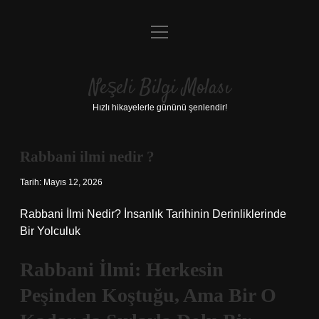
menüyü
Anasayfa
aç
Gizlilik Politikası
Neşeli Bilgi Molası
Yasal Uyarı
Hızlı hikayelerle gününü şenlendir!
Hakkımızda
Rabbani ilmi nedir ?
Tarih: Mayıs 12, 2026
Rabbani İlmi Nedir? İnsanlık Tarihinin Derinliklerinde
Bir Yolculuk
Rabbani İlmi: Herkesin
Peşinden Koştuğu, Ama Bir O