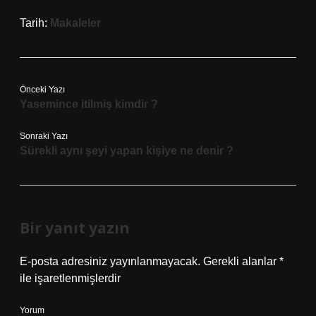
Tarih:
Makaleler
Önceki Yazı
Yasemince itilmiş kimdir ?
Sonraki Yazı
Sürekli aynı şeyi yapan kişiye ne denir ?
Bir yanıt yazın
E-posta adresiniz yayınlanmayacak.
Gerekli alanlar
*
ile işaretlenmişlerdir
Yorum