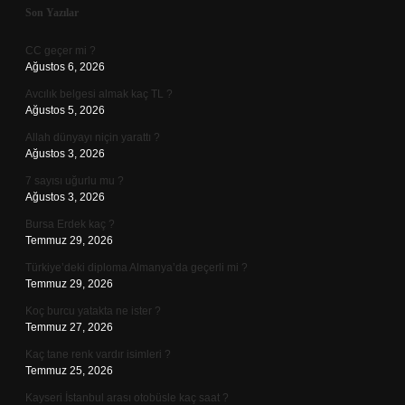
Sidebar
Son Yazılar
CC geçer mi ?
Ağustos 6, 2026
Avcılık belgesi almak kaç TL ?
Ağustos 5, 2026
Allah dünyayı niçin yarattı ?
Ağustos 3, 2026
7 sayısı uğurlu mu ?
Ağustos 3, 2026
Bursa Erdek kaç ?
Temmuz 29, 2026
Türkiye’deki diploma Almanya’da geçerli mi ?
Temmuz 29, 2026
Koç burcu yatakta ne ister ?
Temmuz 27, 2026
Kaç tane renk vardır isimleri ?
Temmuz 25, 2026
Kayseri İstanbul arası otobüsle kaç saat ?