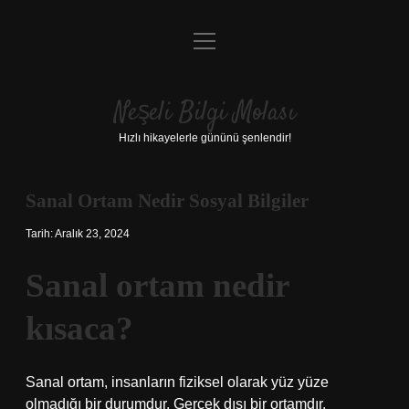
menüyü
Anasayfa
aç
Gizlilik Politikası
Neşeli Bilgi Molası
Yasal Uyarı
Hızlı hikayelerle gününü şenlendir!
Hakkımızda
Sanal Ortam Nedir Sosyal Bilgiler
Tarih: Aralık 23, 2024
Sanal ortam nedir
kısaca?
Sanal ortam, insanların fiziksel olarak yüz yüze
olmadığı bir durumdur. Gerçek dışı bir ortamdır.