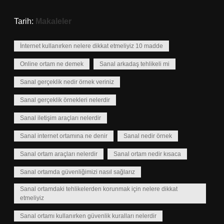
Tarih:
Makaleler
İnternet kullanırken nelere dikkat etmeliyiz 10 madde
Online ortam ne demek
Sanal arkadaş tehlikeli mi
Sanal gerçeklik nedir örnek veriniz
Sanal gerçeklik örnekleri nelerdir
Sanal iletişim araçları nelerdir
Sanal internet ortamına ne denir
Sanal nedir örnek
Sanal ortam araçları nelerdir
Sanal ortam nedir kısaca
Sanal ortamda güvenliğimizi nasıl sağlarız
Sanal ortamdaki tehlikelerden korunmak için nelere dikkat
etmeliyiz
Sanal ortamı kullanırken güvenlik kuralları nelerdir