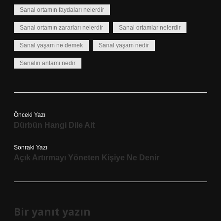
Sanal ortamın faydaları nelerdir
Sanal ortamın zararları nelerdir
Sanal ortamlar nelerdir
Sanal yaşam ne demek
Sanal yaşam nedir
Sanalın anlamı nedir
Önceki Yazı
Dürbün Hangi Dile Ait
Sonraki Yazı
Açık Artırmayı Yöneten Kişiye Ne Denir
Bir yanıt yazın