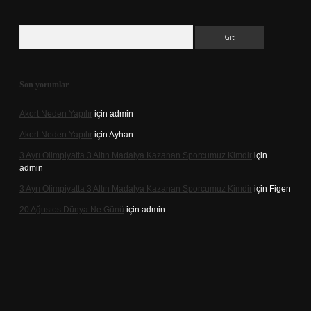
Arama
Son yorumlar
Akort Neden Yapılır
için
admin
Akort Neden Yapılır
için
Ayhan
3 Ayrı Olimpiyatta 3 Altın Madalya Kazanan Sporcumuz Kimdir
için
admin
3 Ayrı Olimpiyatta 3 Altın Madalya Kazanan Sporcumuz Kimdir
için
Figen
20 Ağustos Dünya Ne Günü
için
admin