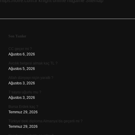
https://loire.com.tr
knight online
nttgame
Sitemap
Sidebar
Son Yazılar
CC geçer mi ?
Ağustos 6, 2026
Avcılık belgesi almak kaç TL ?
Ağustos 5, 2026
Allah dünyayı niçin yarattı ?
Ağustos 3, 2026
7 sayısı uğurlu mu ?
Ağustos 3, 2026
Bursa Erdek kaç ?
Temmuz 29, 2026
Türkiye’deki diploma Almanya’da geçerli mi ?
Temmuz 29, 2026