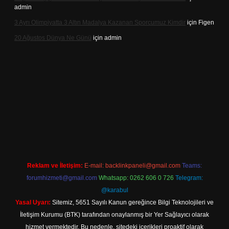
admin
3 Ayrı Olimpiyatta 3 Altın Madalya Kazanan Sporcumuz Kimdir
için
Figen
20 Ağustos Dünya Ne Günü
için
admin
lbet
Reklam ve İletişim:
E-mail:
backlinkpaneli@gmail.com
Teams:
forumhizmeti@gmail.com
Whatsapp: 0262 606 0 726
Telegram:
@karabul
Yasal Uyarı:
Sitemiz, 5651 Sayılı Kanun gereğince Bilgi Teknolojileri ve
İletişim Kurumu (BTK) tarafından onaylanmış bir Yer Sağlayıcı olarak
hizmet vermektedir. Bu nedenle, sitedeki içerikleri proaktif olarak