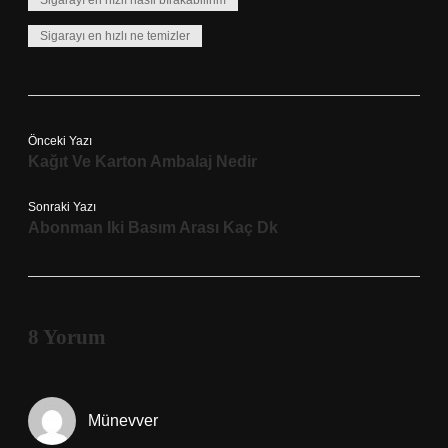
Sigarayı en hızlı nasıl bırakabilirim
Sigarayı en hızlı ne temizler
Önceki Yazı
Kağıt Ve Karton Ambalaj Nedir
Sonraki Yazı
Abonman Iki Basım Arası Kaç Dk
8 Yorum
Münevver