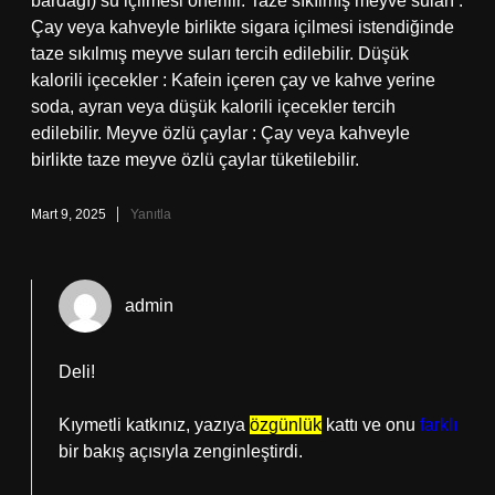
bardağı) su içilmesi önerilir. Taze sıkılmış meyve suları :
Çay veya kahveyle birlikte sigara içilmesi istendiğinde
taze sıkılmış meyve suları tercih edilebilir. Düşük
kalorili içecekler : Kafein içeren çay ve kahve yerine
soda, ayran veya düşük kalorili içecekler tercih
edilebilir. Meyve özlü çaylar : Çay veya kahveyle
birlikte taze meyve özlü çaylar tüketilebilir.
Mart 9, 2025
Yanıtla
admin
Deli!
Kıymetli katkınız, yazıya
özgünlük
kattı ve onu
farklı
bir bakış açısıyla zenginleştirdi.