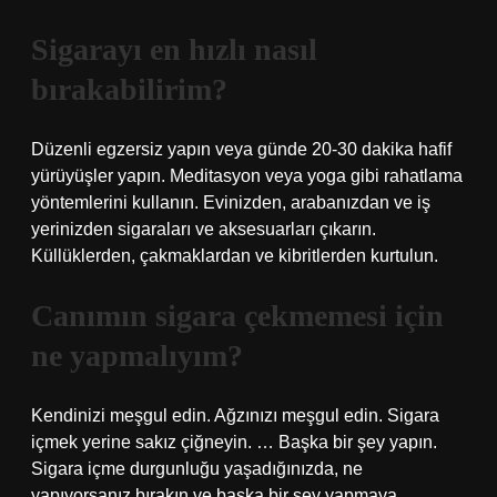
Sigarayı en hızlı nasıl
bırakabilirim?
Düzenli egzersiz yapın veya günde 20-30 dakika hafif
yürüyüşler yapın. Meditasyon veya yoga gibi rahatlama
yöntemlerini kullanın. Evinizden, arabanızdan ve iş
yerinizden sigaraları ve aksesuarları çıkarın.
Küllüklerden, çakmaklardan ve kibritlerden kurtulun.
Canımın sigara çekmemesi için
ne yapmalıyım?
Kendinizi meşgul edin. Ağzınızı meşgul edin. Sigara
içmek yerine sakız çiğneyin. … Başka bir şey yapın.
Sigara içme durgunluğu yaşadığınızda, ne
yapıyorsanız bırakın ve başka bir şey yapmaya