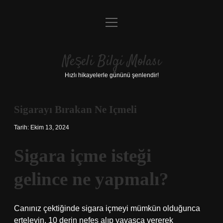
menüyü
Anasayfa
aç
Gizlilik Politikası
Neşeli Bilgi Molası
Yasal Uyarı
Hızlı hikayelerle gününü şenlendir!
Hakkımızda
Sigarayı Bırakan Ne Içmeli
Tarih: Ekim 13, 2024
Sigara içme isteği
gelince ne yapmalı?
Canınız çektiğinde sigara içmeyi mümkün olduğunca
erteleyin. 10 derin nefes alıp yavaşça vererek