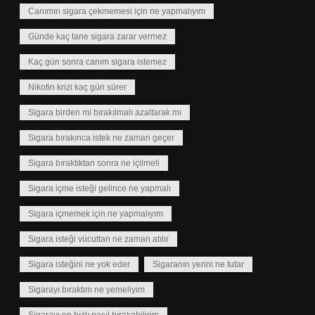
Canımın sigara çekmemesi için ne yapmalıyım
Günde kaç tane sigara zarar vermez
Kaç gün sonra canım sigara istemez
Nikotin krizi kaç gün sürer
Sigara birden mi bırakılmalı azaltarak mı
Sigara bırakınca istek ne zaman geçer
Sigara bıraktıktan sonra ne içilmeli
Sigara içme isteği gelince ne yapmalı
Sigara içmemek için ne yapmalıyım
Sigara isteği vücuttan ne zaman atılır
Sigara isteğini ne yok eder
Sigaranın yerini ne tutar
Sigarayı bıraktım ne yemeliyim