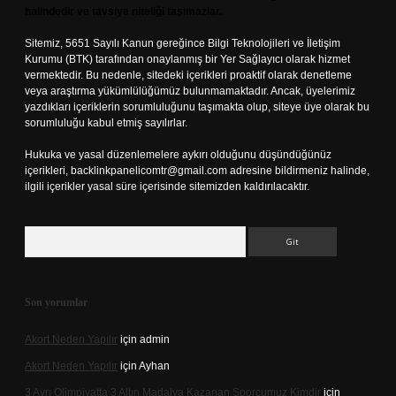
halindedir ve tavsiye niteliği taşımazlar.
Sitemiz, 5651 Sayılı Kanun gereğince Bilgi Teknolojileri ve İletişim
Kurumu (BTK) tarafından onaylanmış bir Yer Sağlayıcı olarak hizmet
vermektedir. Bu nedenle, sitedeki içerikleri proaktif olarak denetleme
veya araştırma yükümlülüğümüz bulunmamaktadır. Ancak, üyelerimiz
yazdıkları içeriklerin sorumluluğunu taşımakta olup, siteye üye olarak bu
sorumluluğu kabul etmiş sayılırlar.
Hukuka ve yasal düzenlemelere aykırı olduğunu düşündüğünüz
içerikleri,
backlinkpanelicomtr@gmail.com
adresine bildirmeniz halinde,
ilgili içerikler yasal süre içerisinde sitemizden kaldırılacaktır.
Arama
Son yorumlar
Akort Neden Yapılır
için
admin
Akort Neden Yapılır
için
Ayhan
3 Ayrı Olimpiyatta 3 Altın Madalya Kazanan Sporcumuz Kimdir
için