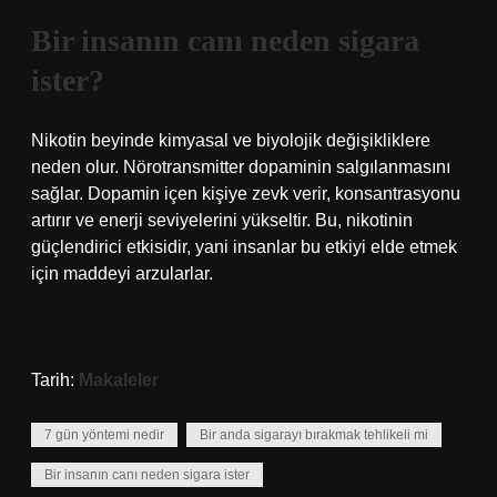
Bir insanın canı neden sigara
ister?
Nikotin beyinde kimyasal ve biyolojik değişikliklere
neden olur. Nörotransmitter dopaminin salgılanmasını
sağlar. Dopamin içen kişiye zevk verir, konsantrasyonu
artırır ve enerji seviyelerini yükseltir. Bu, nikotinin
güçlendirici etkisidir, yani insanlar bu etkiyi elde etmek
için maddeyi arzularlar.
Tarih:
Makaleler
7 gün yöntemi nedir
Bir anda sigarayı bırakmak tehlikeli mi
Bir insanın canı neden sigara ister