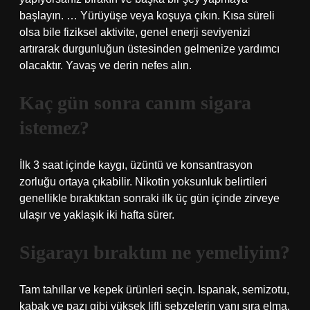
başlayın. … Yürüyüşe veya koşuya çıkın. Kısa süreli
olsa bile fiziksel aktivite, genel enerji seviyenizi
artırarak durgunluğun üstesinden gelmenize yardımcı
olacaktır. Yavaş ve derin nefes alın.
Kaç gün sonra canım sigara
istemez?
İlk 3 saat içinde kaygı, üzüntü ve konsantrasyon
zorluğu ortaya çıkabilir. Nikotin yoksunluk belirtileri
genellikle bıraktıktan sonraki ilk üç gün içinde zirveye
ulaşır ve yaklaşık iki hafta sürer.
Sigarayı bıraktım ne yemeliyim?
Tam tahıllar ve kepek ürünleri seçin. Ispanak, semizotu,
kabak ve pazı gibi yüksek lifli sebzelerin yanı sıra elma,