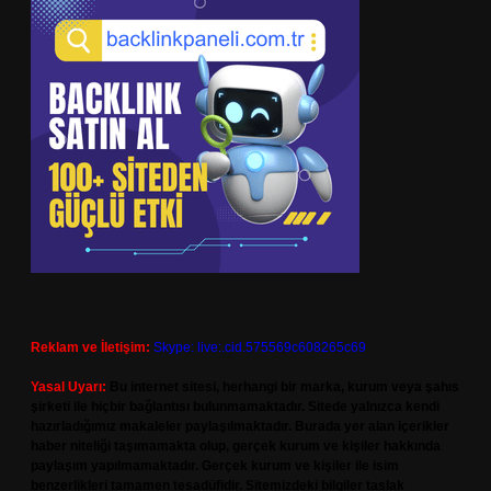
Reklam ve İletişim:
Skype: live:.cid.575569c608265c69
Yasal Uyarı:
Bu internet sitesi, herhangi bir marka, kurum veya şahıs
şirketi ile hiçbir bağlantısı bulunmamaktadır. Sitede yalnızca kendi
hazırladığımız makaleler paylaşılmaktadır. Burada yer alan içerikler
haber niteliği taşımamakta olup, gerçek kurum ve kişiler hakkında
paylaşım yapılmamaktadır. Gerçek kurum ve kişiler ile isim
benzerlikleri tamamen tesadüfidir. Sitemizdeki bilgiler taslak