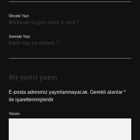
Önceki Yazı
İkizkenar üçgen nedir 4 sınıf ?
Sonraki Yazı
İrade dışı ne demek ?
Bir yanıt yazın
E-posta adresiniz yayınlanmayacak.
Gerekli alanlar
*
ile işaretlenmişlerdir
Yorum