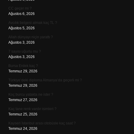
CC geçer mi ?
Ağustos 6, 2026
Avcılık belgesi almak kaç TL ?
Ağustos 5, 2026
Allah dünyayı niçin yarattı ?
Ağustos 3, 2026
7 sayısı uğurlu mu ?
Ağustos 3, 2026
Bursa Erdek kaç ?
Temmuz 29, 2026
Türkiye’deki diploma Almanya’da geçerli mi ?
Temmuz 29, 2026
Koç burcu yatakta ne ister ?
Temmuz 27, 2026
Kaç tane renk vardır isimleri ?
Temmuz 25, 2026
Kayseri İstanbul arası otobüsle kaç saat ?
Temmuz 24, 2026