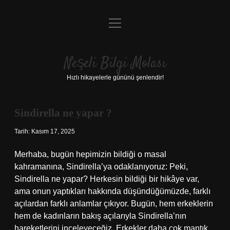
menüyü
Anasayfa
aç
Gizlilik Politikası
Neşeli Bilgi Molası
Yasal Uyarı
Hızlı hikayelerle gününü şenlendir!
Hakkımızda
Sindirella ne yapar ?
Tarih: Kasım 17, 2025
Merhaba, bugün hepimizin bildiği o masal
kahramanına, Sindirella’ya odaklanıyoruz: Peki,
Sindirella ne yapar? Herkesin bildiği bir hikâye var,
ama onun yaptıkları hakkında düşündüğümüzde, farklı
açılardan farklı anlamlar çıkıyor. Bugün, hem erkeklerin
hem de kadınların bakış açılarıyla Sindirella’nın
hareketlerini inceleyeceğiz. Erkekler daha çok mantık