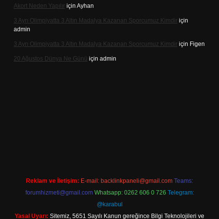
Akort Neden Yapılır
için
Ayhan
3 Ayrı Olimpiyatta 3 Altın Madalya Kazanan Sporcumuz Kimdir
için
admin
3 Ayrı Olimpiyatta 3 Altın Madalya Kazanan Sporcumuz Kimdir
için
Figen
20 Ağustos Dünya Ne Günü
için
admin
bet
Reklam ve İletişim:
E-mail:
backlinkpaneli@gmail.com
Teams:
forumhizmeti@gmail.com
Whatsapp: 0262 606 0 726
Telegram:
@karabul
Yasal Uyarı:
Sitemiz, 5651 Sayılı Kanun gereğince Bilgi Teknolojileri ve