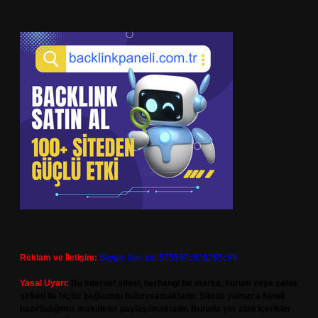
Reklam ve İletişim:
Skype: live:.cid.575569c608265c69
Yasal Uyarı:
Bu internet sitesi, herhangi bir marka, kurum veya şahıs
şirketi ile hiçbir bağlantısı bulunmamaktadır. Sitede yalnızca kendi
hazırladığımız makaleler paylaşılmaktadır. Burada yer alan içerikler