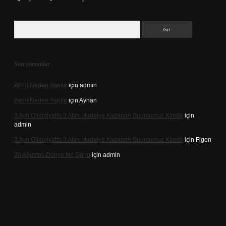
Arama
Son yorumlar
Akort Neden Yapılır
için
admin
Akort Neden Yapılır
için
Ayhan
3 Ayrı Olimpiyatta 3 Altın Madalya Kazanan Sporcumuz Kimdir
için
admin
3 Ayrı Olimpiyatta 3 Altın Madalya Kazanan Sporcumuz Kimdir
için
Figen
20 Ağustos Dünya Ne Günü
için
admin