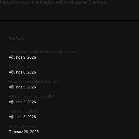
https://loire.com.tr
knight online
nttgame
Sitemap
Sidebar
Son Yazılar
Türkiye’nin yastık altında kaç ton altın var ?
Ağustos 9, 2026
CC geçer mi ?
Ağustos 6, 2026
Avcılık belgesi almak kaç TL ?
Ağustos 5, 2026
Allah dünyayı niçin yarattı ?
Ağustos 3, 2026
7 sayısı uğurlu mu ?
Ağustos 3, 2026
Bursa Erdek kaç ?
Temmuz 29, 2026