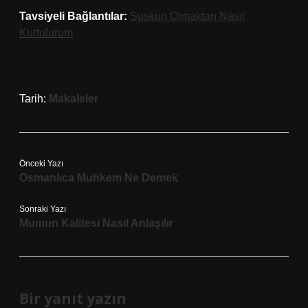
Tavsiyeli Bağlantılar:
Suskun Olmaktan Nasıl
Kurtulurum
Tarih:
Makaleler
Önceki Yazı
Osmanlıca Muhkem Ne Demek
Sonraki Yazı
Mumun Kalitesi Nasıl Anlaşılır
Bir yanıt yazın