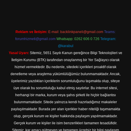
et
Reklam ve İletişim:
E-mail:
backlinkpaneli@gmail.com
Teams:
forumhizmeti@gmail.com
Whatsapp: 0262 606 0 726
Telegram:
@karabul
Yasal Uyarı:
Sitemiz, 5651 Sayılı Kanun gereğince Bilgi Teknolojileri ve
İletişim Kurumu (BTK) tarafından onaylanmış bir Yer Sağlayıcı olarak
hizmet vermektedir. Bu nedenle, sitedeki içerikleri proaktif olarak
denetleme veya araştırma yükümlülüğümüz bulunmamaktadır. Ancak,
üyelerimiz yazdıkları içeriklerin sorumluluğunu taşımakta olup, siteye
üye olarak bu sorumluluğu kabul etmiş sayılırlar. Bu internet sitesi,
herhangi bir marka, kurum veya şahıs şirketi ile hiçbir bağlantısı
bulunmamaktadır. Sitede yalnızca kendi hazırladığımız makaleler
paylaşılmaktadır. Burada yer alan içerikler haber niteliği taşımamakta
olup, gerçek kurum ve kişiler hakkında paylaşım yapılmamaktadır.
Gerçek kurum ve kişiler ile isim benzerlikleri tamamen tesadüfidir.
Sitemiz, kar amacı gütmeyen ve tamamen ücretsiz bir bilgi paylaşım