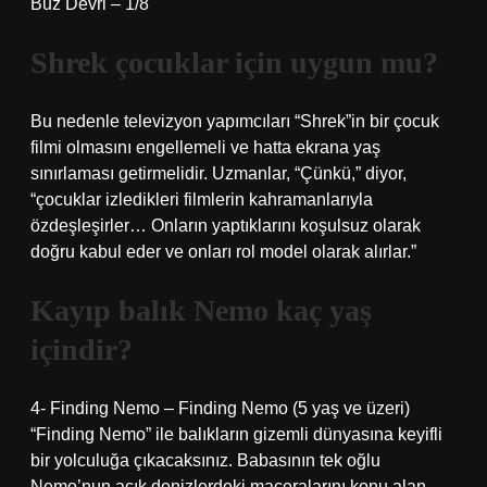
Buz Devri – 1/8
Shrek çocuklar için uygun mu?
Bu nedenle televizyon yapımcıları “Shrek”in bir çocuk
filmi olmasını engellemeli ve hatta ekrana yaş
sınırlaması getirmelidir. Uzmanlar, “Çünkü,” diyor,
“çocuklar izledikleri filmlerin kahramanlarıyla
özdeşleşirler… Onların yaptıklarını koşulsuz olarak
doğru kabul eder ve onları rol model olarak alırlar.”
Kayıp balık Nemo kaç yaş
içindir?
4- Finding Nemo – Finding Nemo (5 yaş ve üzeri)
“Finding Nemo” ile balıkların gizemli dünyasına keyifli
bir yolculuğa çıkacaksınız. Babasının tek oğlu
Nemo’nun açık denizlerdeki maceralarını konu alan