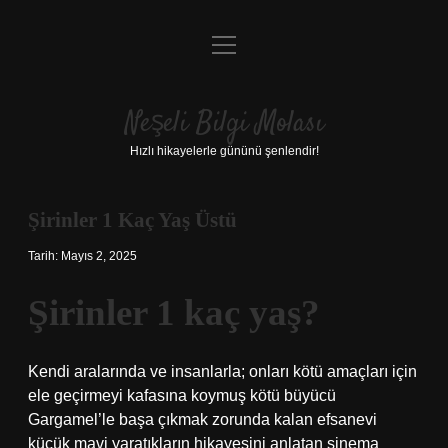
menüyü
Anasayfa
aç
Gizlilik Politikası
Neşeli Bilgi Molası
Yasal Uyarı
Hızlı hikayelerle gününü şenlendir!
Hakkımızda
Şirinler 1 Kaç Yaş Üstü
Tarih: Mayıs 2, 2025
Şirinler 1 kaç yaş?
Kendi aralarında ve insanlarla; onları kötü amaçları için
ele geçirmeyi kafasına koymuş kötü büyücü
Gargamel’le başa çıkmak zorunda kalan efsanevi
küçük mavi yaratıkların hikayesini anlatan sinema