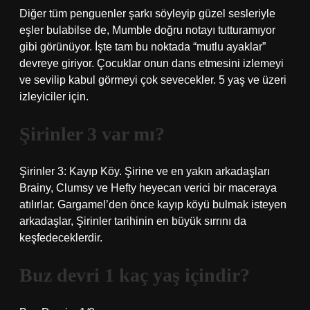
Diğer tüm penguenler şarkı söyleyip güzel sesleriyle
eşler bulabilse de, Mumble doğru notayı tutturamıyor
gibi görünüyor. İşte tam bu noktada “mutlu ayaklar”
devreye giriyor. Çocuklar onun dans etmesini izlemeyi
ve sevilip kabul görmeyi çok sevecekler. 5 yaş ve üzeri
izleyiciler için.
Şirinler 3 var mı?
Şirinler 3: Kayıp Köy. Şirine ve en yakın arkadaşları
Brainy, Clumsy ve Hefty heyecan verici bir maceraya
atılırlar. Gargamel’den önce kayıp köyü bulmak isteyen
arkadaşlar, Şirinler tarihinin en büyük sırrını da
keşfedeceklerdir.
Buz devri 1 kaç yaş içindir?