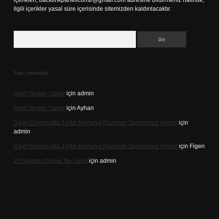
içerikleri,
backlinkpanelicomtr@gmail.com
adresine bildirmeniz halinde,
ilgili içerikler yasal süre içerisinde sitemizden kaldırılacaktır.
Arama
Son yorumlar
Akort Neden Yapılır
için
admin
Akort Neden Yapılır
için
Ayhan
3 Ayrı Olimpiyatta 3 Altın Madalya Kazanan Sporcumuz Kimdir
için
admin
3 Ayrı Olimpiyatta 3 Altın Madalya Kazanan Sporcumuz Kimdir
için
Figen
20 Ağustos Dünya Ne Günü
için
admin