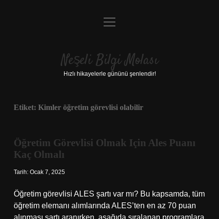
menüyü
Anasayfa
aç
Gizlilik Politikası
Neşeli Bilgi Molası
Yasal Uyarı
Hızlı hikayelerle gününü şenlendir!
Hakkımızda
Etiket:
Kimler öğretim görevlisi olabilir
Öğretim Görevlisi Olmak Için Ales Puanı
Kaç Olmalı
Tarih: Ocak 7, 2025
Öğretim görevlisi ALES şartı var mı? Bu kapsamda, tüm
öğretim elemanı alımlarında ALES’ten en az 70 puan
alınması şartı aranırken, aşağıda sıralanan programlara