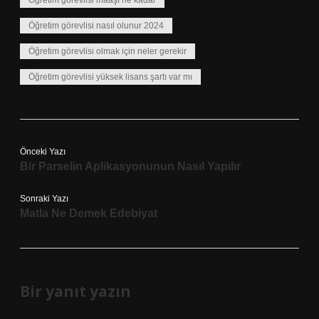
Öğretim görevlisi maaşı ne kadar
Öğretim görevlisi nasıl olunur 2024
Öğretim görevlisi olmak için neler gerekir
Öğretim görevlisi yüksek lisans şartı var mı
Önceki Yazı
Bir Parselin Aplikasyonunun Nasıl Yapılır
Sonraki Yazı
Matla Ne Demek Edebiyat
Bir yanıt yazın