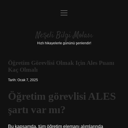
menüyü
Anasayfa
aç
Gizlilik Politikası
Neşeli Bilgi Molası
Yasal Uyarı
Hızlı hikayelerle gününü şenlendir!
Hakkımızda
Öğretim Görevlisi Olmak Için Ales Puanı
Kaç Olmalı
Tarih: Ocak 7, 2025
Öğretim görevlisi ALES
şartı var mı?
Bu kapsamda, tüm öğretim elemanı alımlarında