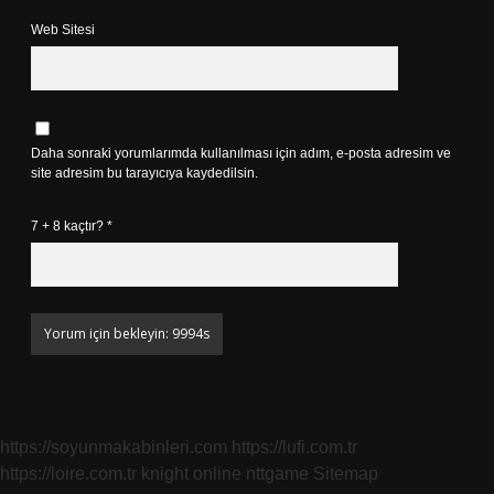
Web Sitesi
Daha sonraki yorumlarımda kullanılması için adım, e-posta adresim ve
site adresim bu tarayıcıya kaydedilsin.
7 + 8 kaçtır?
*
https://soyunmakabinleri.com
https://lufi.com.tr
https://loire.com.tr
knight online
nttgame
Sitemap