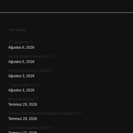
Sidebar
Son Yazılar
CC geçer mi ?
Ağustos 6, 2026
Avcılık belgesi almak kaç TL ?
Ağustos 5, 2026
Allah dünyayı niçin yarattı ?
Ağustos 3, 2026
7 sayısı uğurlu mu ?
Ağustos 3, 2026
Bursa Erdek kaç ?
Temmuz 29, 2026
Türkiye’deki diploma Almanya’da geçerli mi ?
Temmuz 29, 2026
Koç burcu yatakta ne ister ?