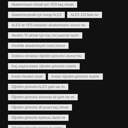
Akademisyen olmak için YDS kaç olmalı
Akademisyenlik için hangi ALES
ALES 123 farkı ne
ALES ve YDS olmadan akademisyen olunur mu
Alesten 70 almak için kaç net yapmak lazım
Devlette akademisyen nasıl olunur
Doktora olmadan öğretim görevlisi olunur mu
Kaç yaşına kadar öğretim görevlisi olabilir
Kimler Alesten muaf
Kimler öğretim görevlisi olabilir
Öğretim görevlisi ALES şartı var mı
Öğretim görevlisi alımında dil şartı var mı
Öğretim görevlisi dil puanı kaç olmalı
Öğretim görevlisi kadrosu daimi mi