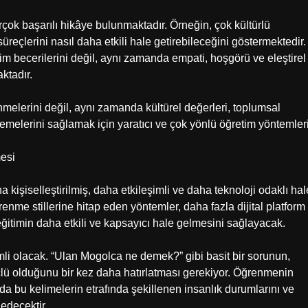
ok başarılı hikâye bulunmaktadır. Örneğin, çok kültürlü
üreçlerini nasıl daha etkili hale getirebileceğini göstermektedir.
şim becerilerini değil, aynı zamanda empati, hoşgörü ve eleştirel
ktadır.
nmelerini değil, aynı zamanda kültürel değerleri, toplumsal
emelerini sağlamak için yaratıcı ve çok yönlü öğretim yöntemler
esi
 kişiselleştirilmiş, daha etkileşimli ve daha teknoloji odaklı hal
enme stillerine hitap eden yöntemler, daha fazla dijital platform
eğitimin daha etkili ve kapsayıcı hale gelmesini sağlayacak.
mli olacak. “Ulan Mogolca ne demek?” gibi basit bir sorunun,
üçlü olduğunu bir kez daha hatırlatması gerekiyor. Öğrenmenin
 bu kelimelerin etrafında şekillenen insanlık durumlarını ve
edecektir.