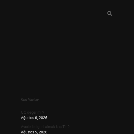
Sidebar
Son Yazılar
ilbet
CC geçer mi ?
Ağustos 6, 2026
Avcılık belgesi almak kaç TL ?
Ağustos 5, 2026