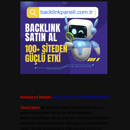
Reklam ve İletişim:
Skype: live:.cid.575569c608265c69
Yasal Uyarı:
Bu internet sitesi, herhangi bir marka,
kurum veya şahıs şirketi ile hiçbir bağlantısı
bulunmamaktadır. Sitede yalnızca kendi hazırladığımız
makaleler paylaşılmaktadır. Burada yer alan içerikler
haber niteliği taşımamakta olup, gerçek kurum ve