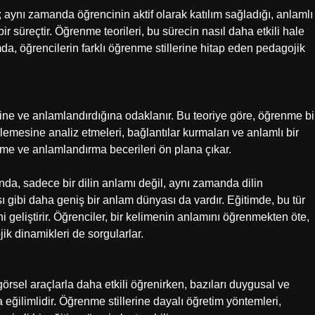
; aynı zamanda öğrencinin aktif olarak katılım sağladığı, anlamlı
bir süreçtir. Öğrenme teorileri, bu sürecin nasıl daha etkili hale
a, öğrencilerin farklı öğrenme stillerine hitap eden pedagojik
iğine ve anlamlandırdığına odaklanır. Bu teoriye göre, öğrenme bi
nlemesine analiz etmeleri, bağlantılar kurmaları ve anlamlı bir
nme ve anlamlandırma becerileri ön plana çıkar.
a, sadece bir dilin anlamı değil, aynı zamanda dilin
ası gibi daha geniş bir anlam dünyası da vardır. Eğitimde, bu tür
 geliştirir. Öğrenciler, bir kelimenin anlamını öğrenmekten öte,
ik dinamikleri de sorgularlar.
görsel araçlarla daha etkili öğrenirken, bazıları duygusal ve
ilimlidir. Öğrenme stillerine dayalı öğretim yöntemleri,