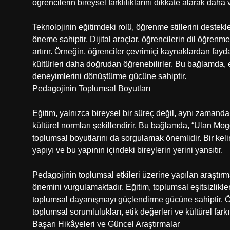
öğrencilerin bireysel farklılıklarını dikkate alarak daha v
Teknolojinin eğitimdeki rolü, öğrenme stillerini destekl
öneme sahiptir. Dijital araçlar, öğrencilerin dil öğrenme
artırır. Örneğin, öğrenciler çevrimiçi kaynaklardan fayda
kültürleri daha doğrudan öğrenebilirler. Bu bağlamda, 
deneyimlerini dönüştürme gücüne sahiptir.
Pedagojinin Toplumsal Boyutları
Eğitim, yalnızca bireysel bir süreç değil, aynı zamanda 
kültürel normları şekillendirir. Bu bağlamda, “Ulan Mog
toplumsal boyutlarını da sorgulamak önemlidir. Bir kel
yapıyı ve bu yapının içindeki bireylerin yerini yansıtır.
Pedagojinin toplumsal etkileri üzerine yapılan araştırma
önemini vurgulamaktadır. Eğitim, toplumsal eşitsizlikler
toplumsal dayanışmayı güçlendirme gücüne sahiptir. Öğ
toplumsal sorumlulukları, etik değerleri ve kültürel farkı
Başarı Hikâyeleri ve Güncel Araştırmalar