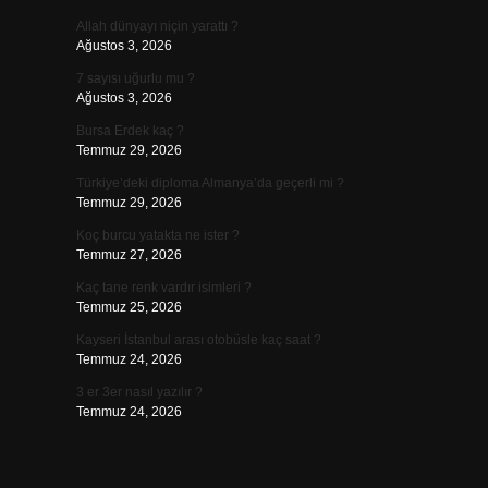
Allah dünyayı niçin yarattı ?
Ağustos 3, 2026
7 sayısı uğurlu mu ?
Ağustos 3, 2026
Bursa Erdek kaç ?
Temmuz 29, 2026
Türkiye’deki diploma Almanya’da geçerli mi ?
Temmuz 29, 2026
Koç burcu yatakta ne ister ?
Temmuz 27, 2026
Kaç tane renk vardır isimleri ?
Temmuz 25, 2026
Kayseri İstanbul arası otobüsle kaç saat ?
Temmuz 24, 2026
3 er 3er nasıl yazılır ?
.
Temmuz 24, 2026