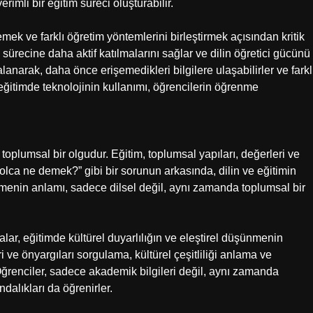
erimli bir eğitim süreci oluşturabilir.
emek ve farklı öğretim yöntemlerini birleştirmek açısından kritik
 sürecine daha aktif katılmalarını sağlar ve dilin öğretici gücünü
lanarak, daha önce erişemedikleri bilgilere ulaşabilirler ve farkl
eğitimde teknolojinin kullanımı, öğrencilerin öğrenme
toplumsal bir olgudur. Eğitim, toplumsal yapıları, değerleri ve
olca ne demek?” gibi bir sorunun arkasında, dilin ve eğitimin
imenin anlamı, sadece dilsel değil, aynı zamanda toplumsal bir
lar, eğitimde kültürel duyarlılığın ve eleştirel düşünmenin
i ve önyargıları sorgulama, kültürel çeşitliliği anlama ve
renciler, sadece akademik bilgileri değil, aynı zamanda
ndalıkları da öğrenirler.