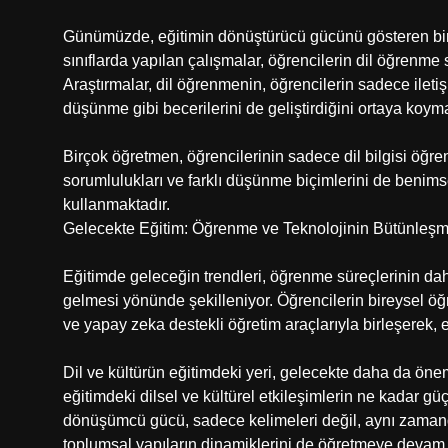
Günümüzde, eğitimin dönüştürücü gücünü gösteren birç
sınıflarda yapılan çalışmalar, öğrencilerin dil öğrenme s
Araştırmalar, dil öğrenmenin, öğrencilerin sadece ileti
düşünme gibi becerilerini de geliştirdiğini ortaya koyma
Birçok öğretmen, öğrencilerinin sadece dil bilgisi öğre
sorumlulukları ve farklı düşünme biçimlerini de benims
kullanmaktadır.
Gelecekte Eğitim: Öğrenme ve Teknolojinin Bütünleşm
Eğitimde geleceğin trendleri, öğrenme süreçlerinin daha
gelmesi yönünde şekilleniyor. Öğrencilerin bireysel öğr
ve yapay zeka destekli öğretim araçlarıyla birleşerek, 
Dil ve kültürün eğitimdeki yeri, gelecekte daha da öne
eğitimdeki dilsel ve kültürel etkileşimlerin ne kadar g
dönüşümcü gücü, sadece kelimeleri değil, aynı zamanda
toplumsal yapıların dinamiklerini de öğretmeye devam 