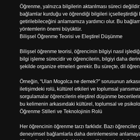
Öğrenme, yalnızca bilgilerin aktarılması süreci değildir
bağlamlar kurduğu ve öğrendiği bilgileri içselleştirdiği 
getirilebileceğini anlamamıza yardımcı olur. Bu bağlamd
yöntemlerin önemi büyüktür.
Bilişsel Öğrenme Teorisi ve Eleştirel Düşünme
Bilişsel öğrenme teorisi, öğrencinin bilgiyi nasıl işled
bilgi işleme sürecidir ve öğrencilerin, bilgiyi daha deri
şekilde organize etmeleri gerekir. Bu süreçte, dil öğre
Örneğin, “Ulan Mogolca ne demek?” sorusunun arkasınd
iletişimdeki rolü, kültürel etkileri ve toplumsal yansım
sorgulamalar öğrencilerin eleştirel düşünme becerilerini
bu kelimenin arkasındaki kültürel, toplumsal ve psikoloj
Öğrenme Stilleri ve Teknolojinin Rolü
Her öğrencinin öğrenme tarzı farklıdır. Bazı öğrenciler 
deneyimsel bağlamlarla daha derinlemesine anlamaya eğ