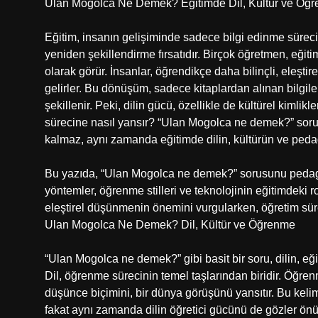
Ulan Mogolca Ne Demek? Eğitimde Dil, Kültür ve Öğ
Eğitim, insanın gelişiminde sadece bilgi edinme süre
yeniden şekillendirme fırsatıdır. Birçok öğretmen, eğiti
olarak görür. İnsanlar, öğrendikçe daha bilinçli, eleşti
gelirler. Bu dönüşüm, sadece kitaplardan alınan bilgiler
şekillenir. Peki, dilin gücü, özellikle de kültürel kiml
sürecine nasıl yansır? “Ulan Mogolca ne demek?” sor
kalmaz, aynı zamanda eğitimde dilin, kültürün ve peda
Bu yazıda, “Ulan Mogolca ne demek?” sorusunu pedagoji
yöntemler, öğrenme stilleri ve teknolojinin eğitimdeki ro
eleştirel düşünmenin önemini vurgularken, öğretim sür
Ulan Mogolca Ne Demek? Dil, Kültür ve Öğrenme
“Ulan Mogolca ne demek?” gibi basit bir soru, dilin, e
Dil, öğrenme sürecinin temel taşlarından biridir. Öğrenm
düşünce biçimini, bir dünya görüşünü yansıtır. Bu kelim
fakat aynı zamanda dilin öğretici gücünü de gözler önü