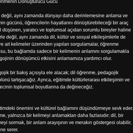
renmenin Dönüştürücü Gücü
ci değil, aynı zamanda dünyayı daha derinlemesine anlama ve
min gücünü, öğrencilerin hayatlarını dönüştürebileceği bir araç
rel düşünen, yaratıcı ve toplumsal açıdan sorumlu bireyler haline
le değil, aynı zamanda dil, kültür ve sosyal etkileşimlerle de
iklere ait kelimeler üzerinden yapılan sorgulamalar, öğrenme
usu, bu bağlamda sadece bir kelimenin anlamını sorgulamakla
gojinin dönüşümcü etkisini anlamamıza yardımcı olur.
k bir bakış açısıyla ele alacak; dil öğrenme, pedagojik
lünü tartışacağız. Ayrıca, eğitimde kültürlerarası etkileşimin ve
ecinin toplumsal boyutlarına da değineceğiz.
ğitimdeki önemini ve kültürel bağlamını düşündürmeye sevk eder
e, yalnızca bir kelimeyi anlamaktan daha fazlasıdır; dil, bir
eyi sormak, bir anlam arayışının ve merakın göstergesi olabilir,
ne serer.