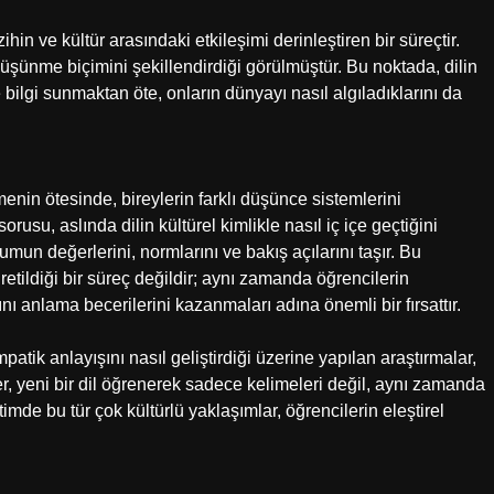
hin ve kültür arasındaki etkileşimi derinleştiren bir süreçtir.
düşünme biçimini şekillendirdiği görülmüştür. Bu noktada, dilin
bilgi sunmaktan öte, onların dünyayı nasıl algıladıklarını da
nmenin ötesinde, bireylerin farklı düşünce sistemlerini
su, aslında dilin kültürel kimlikle nasıl iç içe geçtiğini
umun değerlerini, normlarını ve bakış açılarını taşır. Bu
etildiği bir süreç değildir; aynı zamanda öğrencilerin
rını anlama becerilerini kazanmaları adına önemli bir fırsattır.
tik anlayışını nasıl geliştirdiği üzerine yapılan araştırmalar,
er, yeni bir dil öğrenerek sadece kelimeleri değil, aynı zamanda
timde bu tür çok kültürlü yaklaşımlar, öğrencilerin eleştirel