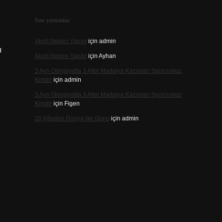
Son yorumlar
Akort Neden Yapılır
için
admin
ı
Akort Neden Yapılır
için
Ayhan
3 Ayrı Olimpiyatta 3 Altın Madalya Kazanan Sporcumuz
Kimdir
için
admin
3 Ayrı Olimpiyatta 3 Altın Madalya Kazanan Sporcumuz
Kimdir
için
Figen
20 Ağustos Dünya Ne Günü
için
admin