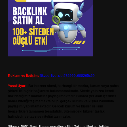
Reklam ve İletişim:
Skype: live:.cid.575569c608265c69
Yasal Uyarı:
Bu internet sitesi, herhangi bir marka, kurum veya şahıs
şirketi ile hiçbir bağlantısı bulunmamaktadır. Sitede yalnızca kendi
hazırladığımız makaleler paylaşılmaktadır. Burada yer alan içerikler
haber niteliği taşımamakta olup, gerçek kurum ve kişiler hakkında
paylaşım yapılmamaktadır. Gerçek kurum ve kişiler ile isim
benzerlikleri tamamen tesadüfidir. Sitemizdeki bilgiler taslak
halindedir ve tavsiye niteliği taşımazlar.
Sitemiz, 5651 Sayılı Kanun gereğince Bilgi Teknolojileri ve İletişim