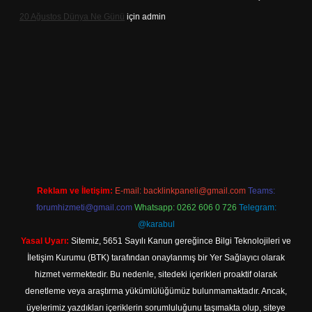
20 Ağustos Dünya Ne Günü
için
admin
et
Reklam ve İletişim:
E-mail:
backlinkpaneli@gmail.com
Teams:
forumhizmeti@gmail.com
Whatsapp: 0262 606 0 726
Telegram:
@karabul
Yasal Uyarı:
Sitemiz, 5651 Sayılı Kanun gereğince Bilgi Teknolojileri ve
İletişim Kurumu (BTK) tarafından onaylanmış bir Yer Sağlayıcı olarak
hizmet vermektedir. Bu nedenle, sitedeki içerikleri proaktif olarak
denetleme veya araştırma yükümlülüğümüz bulunmamaktadır. Ancak,
üyelerimiz yazdıkları içeriklerin sorumluluğunu taşımakta olup, siteye