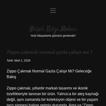
menüyü
Anasayfa
aç
Gizlilik Politikası
Neşeli Bilgi Molası
Yasal Uyarı
Hızlı hikayelerle gününü şenlendir!
Hakkımızda
Zippo çakmak normal gazla çalışır mı ?
Tarih: Mart 1, 2026
Zippo Çakmak Normal Gazla Çalışır Mı? Geleceğe
Bakış
Zippo çakmak, yıllardır markalı tasarımı ve ikonik
özellikleriyle tanınan bir ürün. Yalnızca bir ateş kaynağı
değil, aynı zamanda bir koleksiyon objesi ve bir yaşam
tarzı simgesi haline gelmiş durumda. Ama ya “Zippo