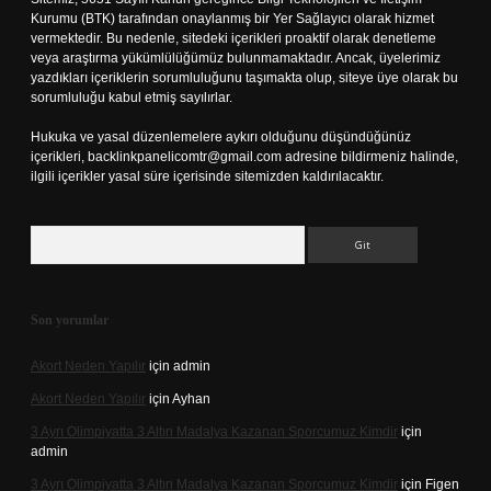
Kurumu (BTK) tarafından onaylanmış bir Yer Sağlayıcı olarak hizmet
vermektedir. Bu nedenle, sitedeki içerikleri proaktif olarak denetleme
veya araştırma yükümlülüğümüz bulunmamaktadır. Ancak, üyelerimiz
yazdıkları içeriklerin sorumluluğunu taşımakta olup, siteye üye olarak bu
sorumluluğu kabul etmiş sayılırlar.
Hukuka ve yasal düzenlemelere aykırı olduğunu düşündüğünüz
içerikleri,
backlinkpanelicomtr@gmail.com
adresine bildirmeniz halinde,
ilgili içerikler yasal süre içerisinde sitemizden kaldırılacaktır.
Arama
Son yorumlar
Akort Neden Yapılır
için
admin
Akort Neden Yapılır
için
Ayhan
3 Ayrı Olimpiyatta 3 Altın Madalya Kazanan Sporcumuz Kimdir
için
admin
3 Ayrı Olimpiyatta 3 Altın Madalya Kazanan Sporcumuz Kimdir
için
Figen