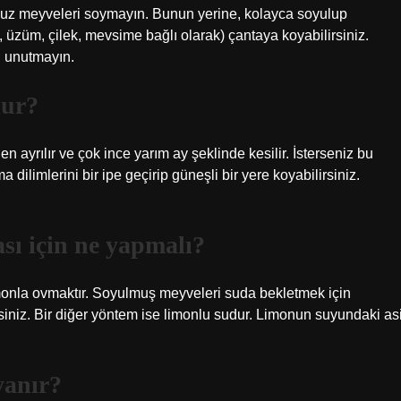
z meyveleri soymayın. Bunun yerine, kolayca soyulup
 üzüm, çilek, mevsime bağlı olarak) çantaya koyabilirsiniz.
 unutmayın.
lur?
 ayrılır ve çok ince yarım ay şeklinde kesilir. İsterseniz bu
dilimlerini bir ipe geçirip güneşli bir yere koyabilirsiniz.
ı için ne yapmalı?
imonla ovmaktır. Soyulmuş meyveleri suda bekletmek için
niz. Bir diğer yöntem ise limonlu sudur. Limonun suyundaki asi
yanır?