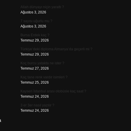
Allah dünyayı niçin yarattı ?
Ağustos 3, 2026
7 sayısı uğurlu mu ?
Ağustos 3, 2026
Bursa Erdek kaç ?
Temmuz 29, 2026
Türkiye’deki diploma Almanya’da geçerli mi ?
Temmuz 29, 2026
Koç burcu yatakta ne ister ?
Temmuz 27, 2026
Kaç tane renk vardır isimleri ?
Temmuz 25, 2026
Kayseri İstanbul arası otobüsle kaç saat ?
Temmuz 24, 2026
3 er 3er nasıl yazılır ?
Temmuz 24, 2026
a