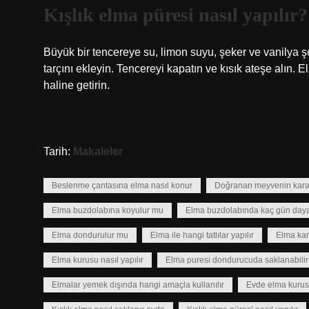
Kışlık elma püresi nasıl yapılır?
Büyük bir tencereye su, limon suyu, şeker ve vanilya
tarçını ekleyin. Tencereyi kapatın ve kısık ateşe alın. 
haline getirin.
Tarih:
Makaleler
Beslenme çantasına elma nasıl konur
Doğranan meyvenin kara
Elma buzdolabına koyulur mu
Elma buzdolabında kaç gün daya
Elma dondurulur mu
Elma ile hangi tatlılar yapılır
Elma kar
Elma kurusu nasıl yapılır
Elma puresi dondurucuda saklanabilir
Elmalar yemek dışında hangi amaçla kullanılır
Evde elma kurusu