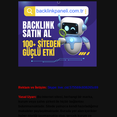
Reklam ve İletişim:
Skype: live:.cid.575569c608265c69
Yasal Uyarı:
Bu internet sitesi, herhangi bir marka,
kurum veya şahıs şirketi ile hiçbir bağlantısı
bulunmamaktadır. Sitede yalnızca kendi hazırladığımız
makaleler paylaşılmaktadır. Burada yer alan içerikler
haber niteliği taşımamakta olup, gerçek kurum ve