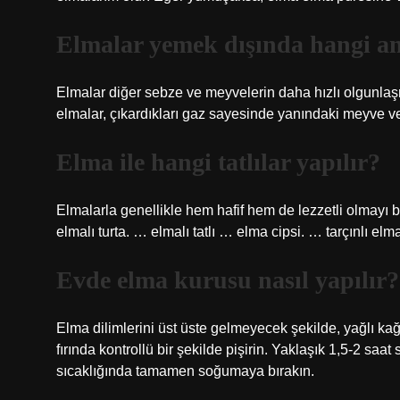
Elmalar yemek dışında hangi am
Elmalar diğer sebze ve meyvelerin daha hızlı olgunlaşma
elmalar, çıkardıkları gaz sayesinde yanındaki meyve ve
Elma ile hangi tatlılar yapılır?
Elmalarla genellikle hem hafif hem de lezzetli olmayı baş
elmalı turta. … elmalı tatlı … elma cipsi. … tarçınlı elm
Evde elma kurusu nasıl yapılır?
Elma dilimlerini üst üste gelmeyecek şekilde, yağlı kağıt
fırında kontrollü bir şekilde pişirin. Yaklaşık 1,5-2 saa
sıcaklığında tamamen soğumaya bırakın.