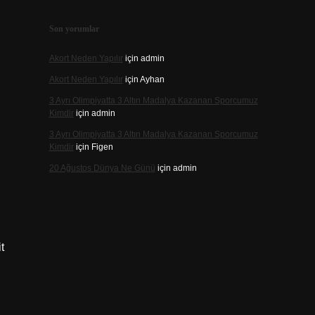
Son yorumlar
Akort Neden Yapılır
için
admin
Akort Neden Yapılır
için
Ayhan
3 Ayrı Olimpiyatta 3 Altın Madalya Kazanan Sporcumuz
Kimdir
için
admin
3 Ayrı Olimpiyatta 3 Altın Madalya Kazanan Sporcumuz
Kimdir
için
Figen
20 Ağustos Dünya Ne Günü
için
admin
t