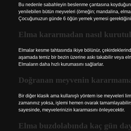
Bu nedenle sabahleyin beslenme çantasına koyduğunu
yenilebilen bütün meyveleri (örneğin; mandalina, elma,
Çocuğunuzun günde 6 öğün yemek yemesi gerektiğini
Elma kararmadan nasıl kurutu
Elmalar kesme tahtasında ikiye bölünür, çekirdeklerinden
aşamada temiz bir bezin üzerine askı takabilir veya elma 
Elmaların daha hızlı kurumasını sağlarlar.
Doğranan meyvenin kararmamas
Bir diğer klasik ama kullanışlı yöntem ise meyveleri l
zamanınız yoksa, işlemi hemen ovarak tamamlayabilirsi
sayesinde, meyvelerinizin kararmasını önleyecektir.
Elma buzdolabında kaç gün da