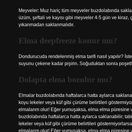
Meyveler: Muz hariç tüm meyveler buzdolabında saklanm
üzüm, şeftali ve kayısı gibi meyveler 4-5 gün ve kiraz, 
yıkanmadan saklanmalıdır.
Elma deepfreeze konur mu?
Dondurucuda rendelenmiş elma tarifi nasıl yapılır? İste
suyunu çekene kadar pişirin. Soğuduktan sonra poşetl
Dolapta elma bozulur mu?
Elmalar buzdolabında haftalarca hatta aylarca saklana
koyu lekeler veya küf gibi çürüme belirtileri göstermi
elmalarım olur! Eğer yumuşaksa, elma elma püresine 
buzdolabında haftalarca hatta aylarca saklanabilir; t
lekeler veya küf gibi çürüme belirtileri göstermiyorla
elmalarım olur! Eğer yumuşaksa, elma elma püresine 