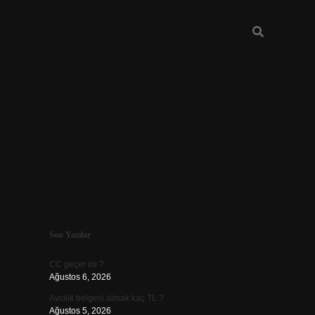
Sidebar
Son Yazılar
ilbet
CC geçer mi ?
Ağustos 6, 2026
Avcılık belgesi almak kaç TL ?
Ağustos 5, 2026