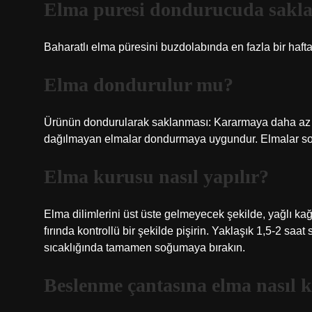
Elma puresi dondurucuda sakla
Baharatlı elma püresini buzdolabında en fazla bir hafta
Elma dondurulur mu?
Ürünün dondurularak saklanması: Kararmaya daha az me
dağılmayan elmalar dondurmaya uygundur. Elmalar sof
Elma kurusu nasıl yapılır?
Elma dilimlerini üst üste gelmeyecek şekilde, yağlı kağıt
fırında kontrollü bir şekilde pişirin. Yaklaşık 1,5-2 saa
sıcaklığında tamamen soğumaya bırakın.
Beslenme çantasına elma nasıl 