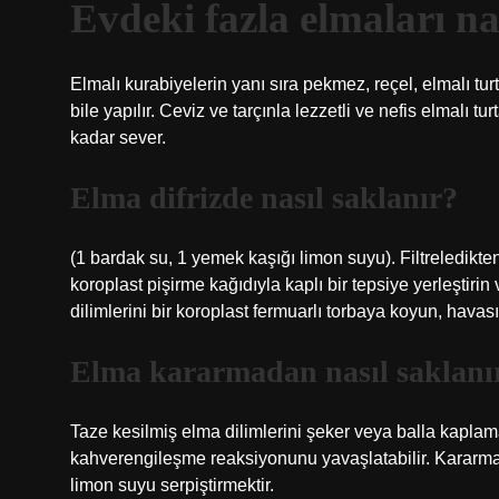
Evdeki fazla elmaları na
Elmalı kurabiyelerin yanı sıra pekmez, reçel, elmalı turta,
bile yapılır. Ceviz ve tarçınla lezzetli ve nefis elmalı tu
kadar sever.
Elma difrizde nasıl saklanır?
(1 bardak su, 1 yemek kaşığı limon suyu). Filtreledikte
koroplast pişirme kağıdıyla kaplı bir tepsiye yerleşt
dilimlerini bir koroplast fermuarlı torbaya koyun, hava
Elma kararmadan nasıl saklanı
Taze kesilmiş elma dilimlerini şeker veya balla kaplam
kahverengileşme reaksiyonunu yavaşlatabilir. Kararma
limon suyu serpiştirmektir.