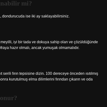
nabilir mi?
, dondurucuda ise iki ay saklayabilirsiniz.
yilli, iyi bir tada ve dokuya sahip olan ve çözüldüğünde
raya hazır olmalı, ancak yumuşak olmamalıdır.
 serili fırın tepsisine dizin. 100 dereceye önceden ısıtılmış
t sonra kurutulmuş elma dilimlerini fırından çıkarın ve oda
konur?