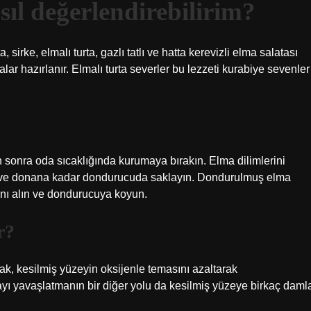
sıl değerlendirebilirim?
 sirke, elmalı turta, gazlı tatlı ve hatta kerevizli elma salatası
rtalar hazırlanır. Elmalı turta severler bu lezzeti kurabiye sevenler
n sonra oda sıcaklığında kurumaya bırakın. Elma dilimlerini
irin ve donana kadar dondurucuda saklayın. Dondurulmuş elma
sını alın ve dondurucuya koyun.
r?
ak, kesilmiş yüzeyin oksijenle temasını azaltarak
yı yavaşlatmanın bir diğer yolu da kesilmiş yüzeye birkaç daml