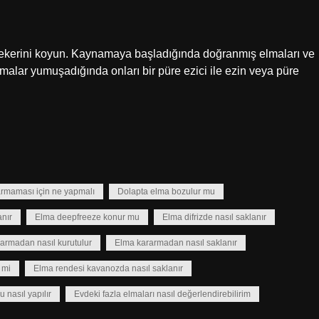
 şekerini koyun. Kaynamaya başladığında doğranmış elmaları ve
Elmalar yumuşadığında onları bir püre ezici ile ezin veya püre
rmaması için ne yapmalı
Dolapta elma bozulur mu
nır
Elma deepfreeze konur mu
Elma difrizde nasıl saklanır
armadan nasıl kurutulur
Elma kararmadan nasıl saklanır
 mi
Elma rendesi kavanozda nasıl saklanır
 nasıl yapılır
Evdeki fazla elmaları nasıl değerlendirebilirim