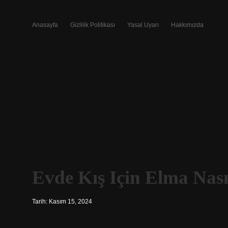
Anasayfa
Gizlilik Politikası
Yasal Uyarı
Hakkımızda
Evde Kış Için Elma Nası
Tarih: Kasım 15, 2024