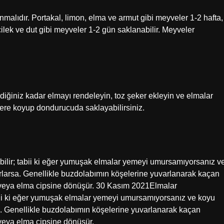
alıdır. Portakal, limon, elma ve armut gibi meyveler 1-2 hafta,
çilek ve dut gibi meyveler 1-2 gün saklanabilir. Meyveler
diğiniz kadar elmayı rendeleyin, toz şeker ekleyin ve elmalar
ere koyup dondurucuda saklayabilirsiniz.
bilir; tabii ki eğer yumuşak elmalar yemeyi umursamıyorsanız v
yorlarsa. Genellikle buzdolabımın köşelerine yuvarlanarak kaçan
veya elma cipsine dönüşür. 30 Kasım 2021Elmalar
abii ki eğer yumuşak elmalar yemeyi umursamıyorsanız ve koyu
rsa. Genellikle buzdolabımın köşelerine yuvarlanarak kaçan
veya elma cipsine dönüşür.