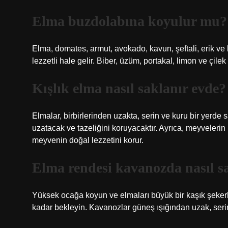
Elma buzdolabına koyulur mu?
Elma, domates, armut, avokado, kavun, şeftali, erik ve 
lezzetli hale gelir. Biber, üzüm, portakal, limon ve çil
Kışlık elma nasıl saklanır evde?
Elmalar, birbirlerinden uzakta, serin ve kuru bir yerde
uzatacak ve tazeliğini koruyacaktır. Ayrıca, meyvelerin
meyvenin doğal lezzetini korur.
Elma rendesi kavanozda nasıl s
Yüksek ocağa koyun ve elmaları büyük bir kaşık şeker
kadar bekleyin. Kavanozlar güneş ışığından uzak, serin