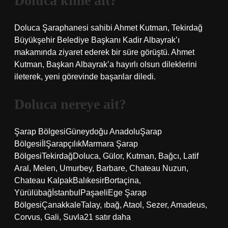
Doluca kime ait?
Doluca Şaraphanesi sahibi Ahmet Kutman, Tekirdağ
Büyükşehir Belediye Başkanı Kadir Albayrak’ı
makamında ziyaret ederek bir süre görüştü. Ahmet
Kutman, Başkan Albayrak’a hayırlı olsun dileklerini
ileterek, yeni görevinde başarılar diledi.
Doluca nereye ait?
Şarap BölgesiGüneydoğu AnadoluŞarap
BölgesiİlŞarapçılıkMarmara Şarap
BölgesiTekirdağDoluca, Gülor, Kutman, Bağcı, Latif
Aral, Melen, Umurbey, Barbare, Chateau Nuzun,
Chateau KalpakBalıkesirBortaçina,
YürülübağİstanbulPaşaeliEge Şarap
BölgesiÇanakkaleTalay, ıbağ, Ataol, Sezer, Amadeus,
Corvus, Gali, Suvla21 satır daha