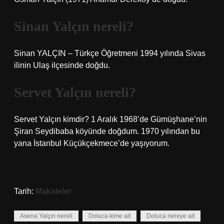
Sinan Yalçın nereli?
Sinan YALÇIN – Türkçe Öğretmeni 1994 yılında Sivas
ilinin Ulaş ilçesinde doğdu.
Servet Yalçın nereli?
Servet Yalçın kimdir? 1 Aralık 1968’de Gümüşhane’nin
Şiran Seydibaba köyünde doğdum. 1970 yılından bu
yana İstanbul Küçükçekmece’de yaşıyorum.
Tarih:
Makaleler
Asena Yalçın nereli
Doluca kime ait
Doluca nereye ait