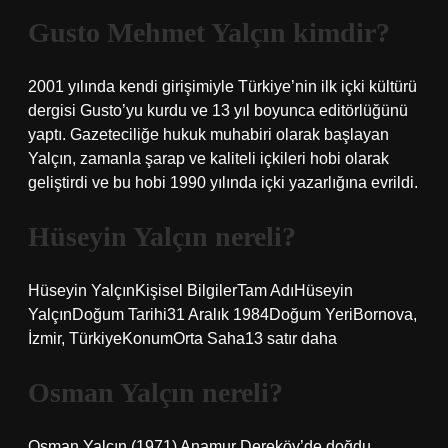
Gusto Mehmet Yalçın kimdir?
2001 yılında kendi girişimiyle Türkiye’nin ilk içki kültürü
dergisi Gusto’yu kurdu ve 13 yıl boyunca editörlüğünü
yaptı. Gazeteciliğe hukuk muhabiri olarak başlayan
Yalçın, zamanla şarap ve kaliteli içkileri hobi olarak
geliştirdi ve bu hobi 1990 yılında içki yazarlığına evrildi.
Hüseyin Yalçın nereli?
Hüseyin YalçınKişisel BilgilerTam AdıHüseyin
YalçınDoğum Tarihi31 Aralık 1984Doğum YeriBornova,
İzmir, TürkiyeKonumOrta Saha13 satır daha
Osman Yalçın nereli?
Osman Yalçın (1971) Anamur Dereköy’de doğdu.