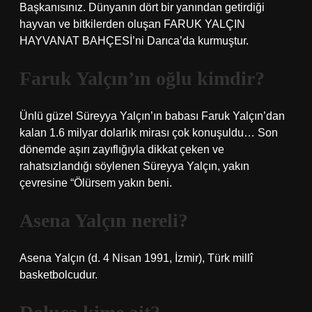
Başkanısınız. Dünyanın dört bir yanından getirdiği
hayvan ve bitkilerden oluşan FARUK YALÇIN
HAYVANAT BAHÇESİ’ni Darıca’da kurmuştur.
Faruk Yalçın’ın oğlu kimdir?
Ünlü güzel Süreyya Yalçın’ın babası Faruk Yalçın’dan
kalan 1.6 milyar dolarlık mirası çok konuşuldu… Son
dönemde aşırı zayıflığıyla dikkat çeken ve
rahatsızlandığı söylenen Süreyya Yalçın, yakın
çevresine “Ölürsem yakın beni.
Asena Yalçın nereli?
Asena Yalçın (d. 4 Nisan 1991, İzmir), Türk millî
basketbolcudur.