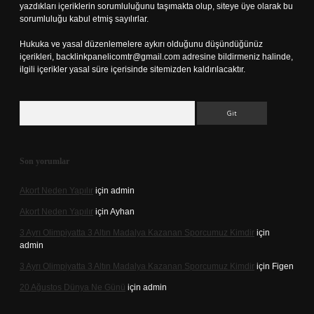
yazdıkları içeriklerin sorumluluğunu taşımakta olup, siteye üye olarak bu
sorumluluğu kabul etmiş sayılırlar.
Hukuka ve yasal düzenlemelere aykırı olduğunu düşündüğünüz
içerikleri,
backlinkpanelicomtr@gmail.com
adresine bildirmeniz halinde,
ilgili içerikler yasal süre içerisinde sitemizden kaldırılacaktır.
Arama
Son yorumlar
Akort Neden Yapılır
için
admin
Akort Neden Yapılır
için
Ayhan
3 Ayrı Olimpiyatta 3 Altın Madalya Kazanan Sporcumuz Kimdir
için
admin
3 Ayrı Olimpiyatta 3 Altın Madalya Kazanan Sporcumuz Kimdir
için
Figen
20 Ağustos Dünya Ne Günü
için
admin