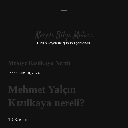
menüyü
Anasayfa
aç
Gizlilik Politikası
Neşeli Bilgi Molası
Yasal Uyarı
Hızlı hikayelerle gününü şenlendir!
Hakkımızda
Mekiye Kızılkaya Nereli
Tarih: Ekim 10, 2024
Mehmet Yalçın
Kızılkaya nereli?
10 Kasım