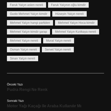
Faruk Yalçın aslen nereli
Faruk Yalçının oğlu kimdir
Gusto Mehmet Yalçın kimdir
Hüseyin Yalçın nereli
Mehmet Yalçın hangi partiden
Mehmet Yalçın Hoca kimdir
Mehmet Yalçın kimdir şarap
Mehmet Yalçın Kızılkaya nereli
Mehmet Yalçın nereli
Murat Yalçın nereli
Osman Yalçın nereli
Servet Yalçın nereli
Sinan Yalçın nereli
Önceki Yazı
Pudra Rengi Ne Renk
Sonraki Yazı
Motor Yağı Kaçağı Ile Araba Kullanılır Mı