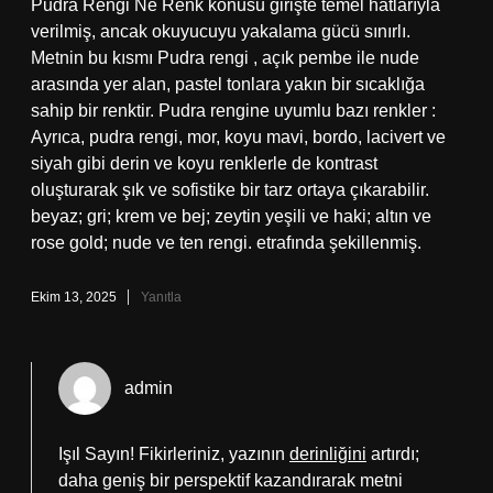
Pudra Rengi Ne Renk konusu girişte temel hatlarıyla
verilmiş, ancak okuyucuyu yakalama gücü sınırlı.
Metnin bu kısmı Pudra rengi , açık pembe ile nude
arasında yer alan, pastel tonlara yakın bir sıcaklığa
sahip bir renktir. Pudra rengine uyumlu bazı renkler :
Ayrıca, pudra rengi, mor, koyu mavi, bordo, lacivert ve
siyah gibi derin ve koyu renklerle de kontrast
oluşturarak şık ve sofistike bir tarz ortaya çıkarabilir.
beyaz; gri; krem ve bej; zeytin yeşili ve haki; altın ve
rose gold; nude ve ten rengi. etrafında şekillenmiş.
Ekim 13, 2025
Yanıtla
admin
Işıl Sayın! Fikirleriniz, yazının
derinliğini
artırdı;
daha geniş bir perspektif kazandırarak metni