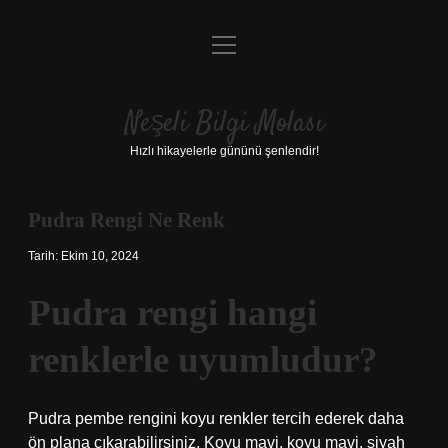
menüyü
Anasayfa
aç
Gizlilik Politikası
Neşeli Bilgi Molası
Yasal Uyarı
Hızlı hikayelerle gününü şenlendir!
Hakkımızda
Pudra Rengi Ne Renk
Tarih: Ekim 10, 2024
Pudra rengi hangi
renklerle uyumludur?
Pudra pembe rengini koyu renkler tercih ederek daha
ön plana çıkarabilirsiniz. Koyu mavi, koyu mavi, siyah