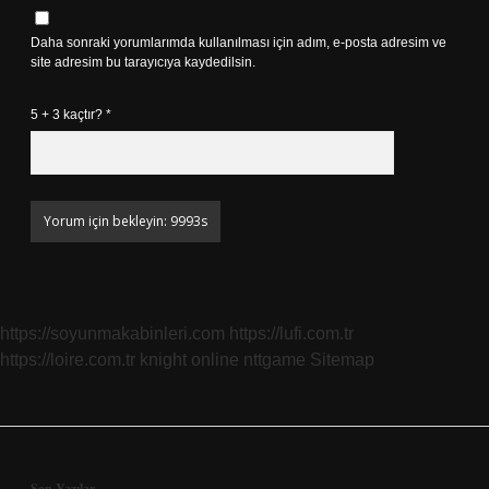
Daha sonraki yorumlarımda kullanılması için adım, e-posta adresim ve
site adresim bu tarayıcıya kaydedilsin.
5 + 3 kaçtır?
*
https://soyunmakabinleri.com
https://lufi.com.tr
https://loire.com.tr
knight online
nttgame
Sitemap