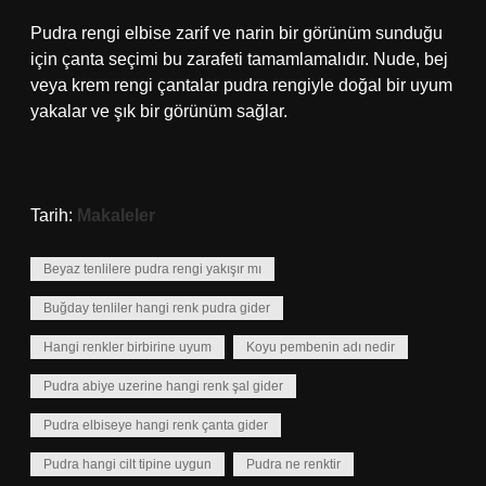
Pudra rengi elbise zarif ve narin bir görünüm sunduğu
için çanta seçimi bu zarafeti tamamlamalıdır. Nude, bej
veya krem ​​rengi çantalar pudra rengiyle doğal bir uyum
yakalar ve şık bir görünüm sağlar.
Tarih:
Makaleler
Beyaz tenlilere pudra rengi yakışır mı
Buğday tenliler hangi renk pudra gider
Hangi renkler birbirine uyum
Koyu pembenin adı nedir
Pudra abiye uzerine hangi renk şal gider
Pudra elbiseye hangi renk çanta gider
Pudra hangi cilt tipine uygun
Pudra ne renktir