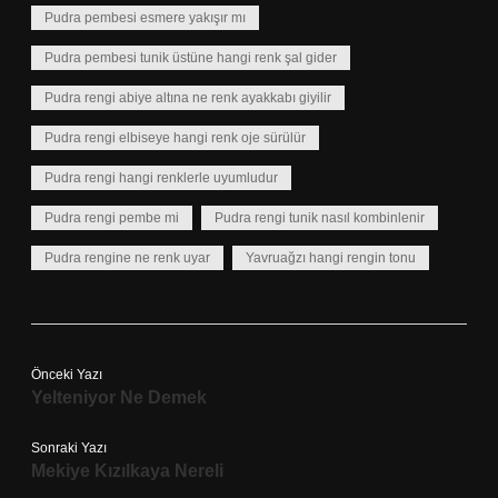
Pudra pembesi esmere yakışır mı
Pudra pembesi tunik üstüne hangi renk şal gider
Pudra rengi abiye altına ne renk ayakkabı giyilir
Pudra rengi elbiseye hangi renk oje sürülür
Pudra rengi hangi renklerle uyumludur
Pudra rengi pembe mi
Pudra rengi tunik nasıl kombinlenir
Pudra rengine ne renk uyar
Yavruağzı hangi rengin tonu
Önceki Yazı
Yelteniyor Ne Demek
Sonraki Yazı
Mekiye Kızılkaya Nereli