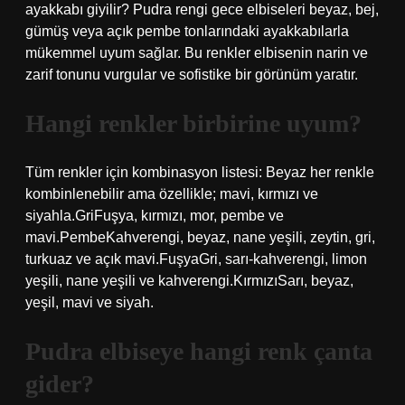
ayakkabı giyilir? Pudra rengi gece elbiseleri beyaz, bej,
gümüş veya açık pembe tonlarındaki ayakkabılarla
mükemmel uyum sağlar. Bu renkler elbisenin narin ve
zarif tonunu vurgular ve sofistike bir görünüm yaratır.
Hangi renkler birbirine uyum?
Tüm renkler için kombinasyon listesi: Beyaz her renkle
kombinlenebilir ama özellikle; mavi, kırmızı ve
siyahla.GriFuşya, kırmızı, mor, pembe ve
mavi.PembeKahverengi, beyaz, nane yeşili, zeytin, gri,
turkuaz ve açık mavi.FuşyaGri, sarı-kahverengi, limon
yeşili, nane yeşili ve kahverengi.KırmızıSarı, beyaz,
yeşil, mavi ve siyah.
Pudra elbiseye hangi renk çanta
gider?