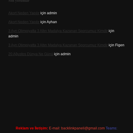
Son yorumlar
Akort Neden Yapılır
için
admin
Akort Neden Yapılır
için
Ayhan
3 Ayrı Olimpiyatta 3 Altın Madalya Kazanan Sporcumuz Kimdir
için
admin
3 Ayrı Olimpiyatta 3 Altın Madalya Kazanan Sporcumuz Kimdir
için
Figen
20 Ağustos Dünya Ne Günü
için
admin
bet
Reklam ve İletişim:
E-mail:
backlinkpaneli@gmail.com
Teams: