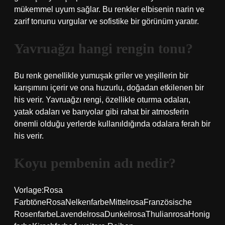
mükemmel uyum sağlar. Bu renkler elbisenin narin ve
zarif tonunu vurgular ve sofistike bir görünüm yaratır.
Yavruağzı hangi rengin tonu?
Bu renk genellikle yumuşak griler ve yeşillerin bir
karışımını içerir ve ona huzurlu, doğadan etkilenen bir
his verir. Yavruağzı rengi, özellikle oturma odaları,
yatak odaları ve banyolar gibi rahat bir atmosferin
önemli olduğu yerlerde kullanıldığında odalara ferah bir
his verir.
Koyu pembenin adı nedir?
Vorlage:Rosa
FarbtöneRosaNelkenfarbeMittelrosaFranzösische
RosenfarbeLavendelrosaDunkelrosaThulianrosaHonig