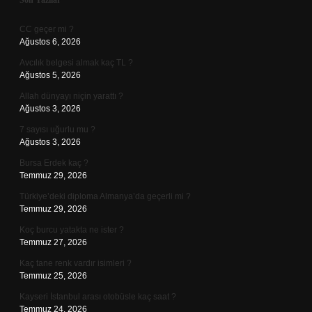
Sidebar
Son Yazılar
CC geçer mi ?
Ağustos 6, 2026
Avcılık belgesi almak kaç TL ?
Ağustos 5, 2026
Allah dünyayı niçin yarattı ?
Ağustos 3, 2026
7 sayısı uğurlu mu ?
Ağustos 3, 2026
Bursa Erdek kaç ?
Temmuz 29, 2026
Türkiye’deki diploma Almanya’da geçerli mi ?
Temmuz 29, 2026
Koç burcu yatakta ne ister ?
Temmuz 27, 2026
Kaç tane renk vardır isimleri ?
Temmuz 25, 2026
Kayseri İstanbul arası otobüsle kaç saat ?
Temmuz 24, 2026